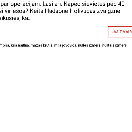
r operācijām. Lasi arī: Kāpēc sievietes pēc 40
esi vīriešos? Keita Hadsone Holivudas zvaigzne
teikusies, ka…
LASĪT VAI
 mosa
,
kīra naitlija
,
mazas krūtis
,
mila jovoviča
,
nulles izmērs
,
nulltais izmērs
,