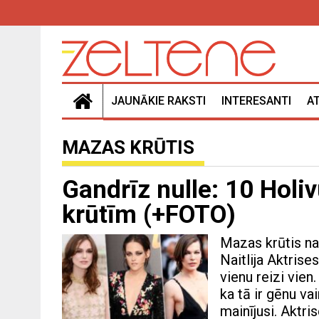
JAUNĀKIE RAKSTI
INTERESANTI
A
MAZAS KRŪTIS
Gandrīz nulle: 10 Holi
krūtīm (+FOTO)
Mazas krūtis na
Naitlija Aktrise
vienu reizi vien.
ka tā ir gēnu va
mainījusi. Aktri