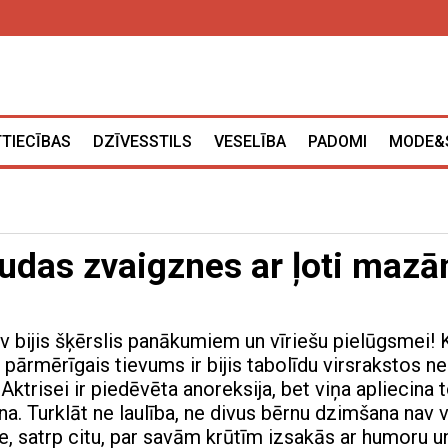
TTIECĪBAS
DZĪVESSTILS
VESELĪBA
PADOMI
MODE&
vudas zvaigznes ar ļoti maz
v bijis šķērslis panākumiem un vīriešu pielūgsmei! 
s pārmērīgais tievums ir bijis tabolīdu virsrakstos ne
 Aktrisei ir piedēvēta anoreksija, bet viņa apliecina t
ina. Turklāt ne laulība, ne divus bērnu dzimšana nav 
se, satrp citu, par savām krūtīm izsakās ar humoru u