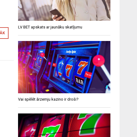
LV BET apskats ar jaunāku skatījumu
RĀK
Vai spēlēt ārzemju kazino ir droši?