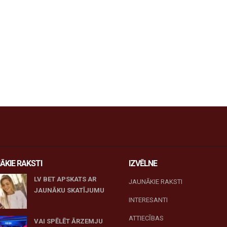
ĀKIE RAKSTI
IZVĒLNE
LV BET APSKATS AR
JAUNĀKIE RAKSTI
JAUNĀKU SKATĪJUMU
INTERESANTI
27 novembris, 2025
ATTIECĪBAS
VAI SPĒLĒT ĀRZEMJU