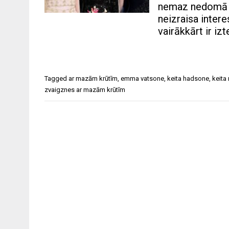
nemaz nedomā pa
neizraisa inter
vairākkārt ir iz
Tagged
ar mazām krūtīm
,
emma vatsone
,
keita hadsone
,
keita
zvaigznes ar mazām krūtīm