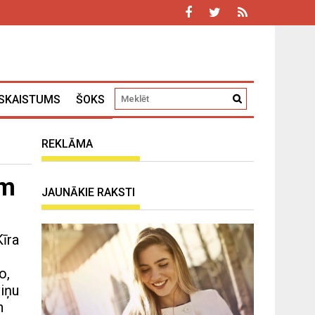
SKAISTUMS
ŠOKS
REKLĀMA
ām
JAUNĀKIE RAKSTI
Kīra
o,
viņu
n