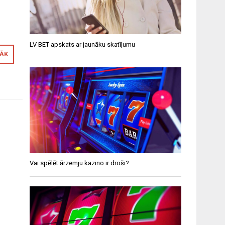
LV BET apskats ar jaunāku skatījumu
RĀK
Vai spēlēt ārzemju kazino ir droši?