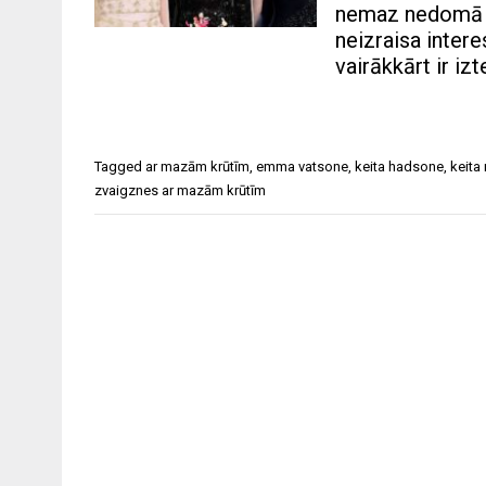
nemaz nedomā pa
neizraisa inter
vairākkārt ir iz
Tagged
ar mazām krūtīm
,
emma vatsone
,
keita hadsone
,
keita
zvaigznes ar mazām krūtīm