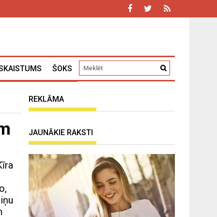
SKAISTUMS
ŠOKS
REKLĀMA
ām
JAUNĀKIE RAKSTI
Kīra
o,
viņu
n