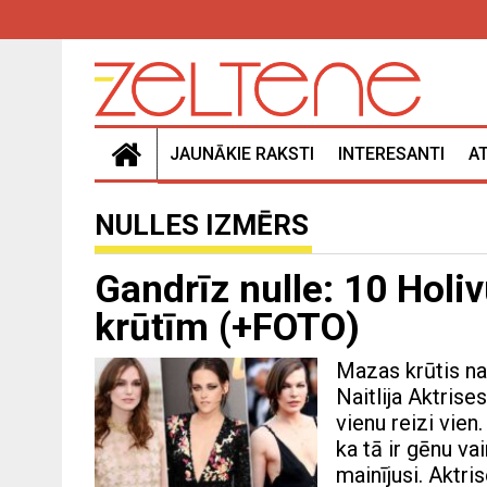
JAUNĀKIE RAKSTI
INTERESANTI
A
NULLES IZMĒRS
Gandrīz nulle: 10 Holi
krūtīm (+FOTO)
Mazas krūtis na
Naitlija Aktrise
vienu reizi vien.
ka tā ir gēnu va
mainījusi. Aktri