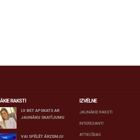
ĀKIE RAKSTI
IZVĒLNE
LV BET APSKATS AR
JAUNĀKIE RAKSTI
JAUNĀKU SKATĪJUMU
INTERESANTI
27 novembris, 2025
ATTIECĪBAS
VAI SPĒLĒT ĀRZEMJU