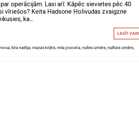
r operācijām. Lasi arī: Kāpēc sievietes pēc 40
esi vīriešos? Keita Hadsone Holivudas zvaigzne
teikusies, ka…
LASĪT VAI
 mosa
,
kīra naitlija
,
mazas krūtis
,
mila jovoviča
,
nulles izmērs
,
nulltais izmērs
,