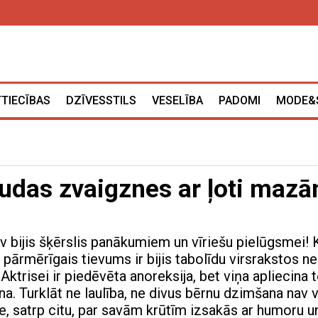
TTIECĪBAS
DZĪVESSTILS
VESELĪBA
PADOMI
MODE&
vudas zvaigznes ar ļoti maz
v bijis šķērslis panākumiem un vīriešu pielūgsmei! 
s pārmērīgais tievums ir bijis tabolīdu virsrakstos ne
 Aktrisei ir piedēvēta anoreksija, bet viņa apliecina t
ina. Turklāt ne laulība, ne divus bērnu dzimšana nav 
se, satrp citu, par savām krūtīm izsakās ar humoru u