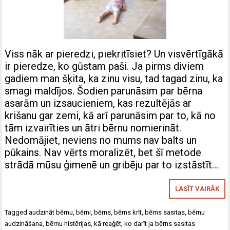
Viss nāk ar pieredzi, piekritīsiet? Un visvērtīgākā
ir pieredze, ko gūstam paši. Ja pirms diviem
gadiem man šķita, ka zinu visu, tad tagad zinu, ka
smagi maldījos. Šodien parunāsim par bērna
asarām un izsaucieniem, kas rezultējās ar
krišanu gar zemi, kā arī parunāsim par to, kā no
tām izvairīties un ātri bērnu nomierināt.
Nedomājiet, neviens no mums nav balts un
pūkains. Nav vērts moralizēt, bet šī metode
strādā mūsu ģimenē un gribēju par to izstāstīt…
LASĪT VAIRĀK
Tagged
audzināt bērnu
,
bērni
,
bērns
,
bērns krīt
,
bērns sasitas
,
bērnu
audzināšana
,
bērnu histērijas
,
kā reaģēt
,
ko darīt ja bērns sasitas