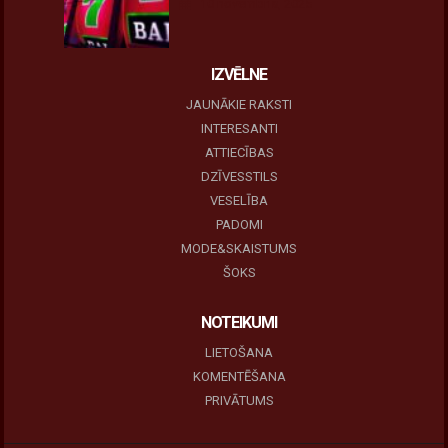
10 novembris, 2025
IZVĒLNE
JAUNĀKIE RAKSTI
INTERESANTI
ATTIECĪBAS
DZĪVESSTILS
VESELĪBA
PADOMI
MODE&SKAISTUMS
ŠOKS
NOTEIKUMI
LIETOŠANA
KOMENTĒŠANA
PRIVĀTUMS