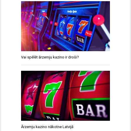
Vai spēlēt ārzemju kazino ir droši?
Ārzemju kazino nākotne Latvijā