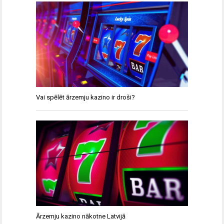
Vai spēlēt ārzemju kazino ir droši?
Ārzemju kazino nākotne Latvijā