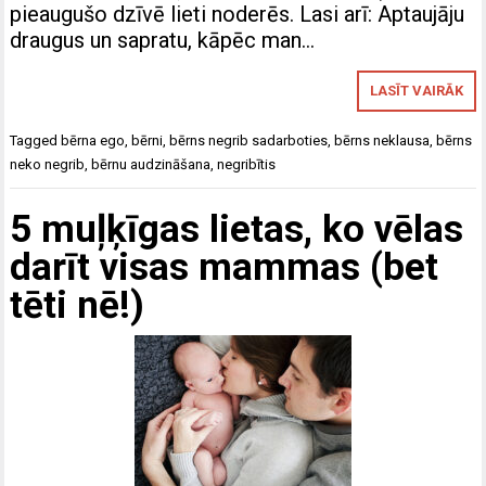
pieaugušo dzīvē lieti noderēs. Lasi arī: Aptaujāju
draugus un sapratu, kāpēc man…
LASĪT VAIRĀK
Tagged
bērna ego
,
bērni
,
bērns negrib sadarboties
,
bērns neklausa
,
bērns
neko negrib
,
bērnu audzināšana
,
negribītis
5 muļķīgas lietas, ko vēlas
darīt visas mammas (bet
tēti nē!)