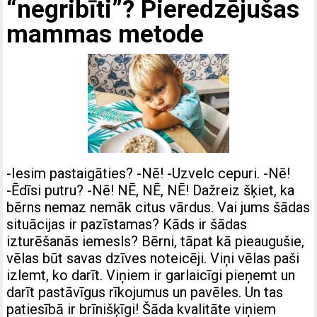
“negribīti”? Pieredzējušas
mammas metode
-Iesim pastaigāties? -Nē! -Uzvelc cepuri. -Nē!
-Ēdīsi putru? -Nē! NĒ, NĒ, NĒ! Dažreiz šķiet, ka
bērns nemaz nemāk citus vārdus. Vai jums šādas
situācijas ir pazīstamas? Kāds ir šādas
izturēšanās iemesls? Bērni, tāpat kā pieaugušie,
vēlas būt savas dzīves noteicēji. Viņi vēlas paši
izlemt, ko darīt. Viņiem ir garlaicīgi pieņemt un
darīt pastāvīgus rīkojumus un pavēles. Un tas
patiesībā ir brīnišķīgi! Šāda kvalitāte viņiem