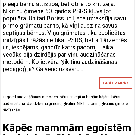
pieeju bērnu attīstībā, bet otrie to kritizēja.
Ņikitinu ģimene 60. gados PSRS kļuva ļoti
populāra. Un tad Boriss un Ļena uzrakstīja savu
pirmo grāmatu par to, kā viņi audzina savus
septiņus bērnus. Viņu grāmatas tika publicētas
milzīgās tirāžās ne tikai PSRS, bet arī ārzemēs
un, iespējams, gandrīz katrs padomju laika
vecāks bija dzirdējis par viņu audzināšanas
metodēm. Ko ietvēra Ņikitinu audzināšanas
pedagoģija? Galveno uzsvaru…
LASĪT VAIRĀK
Tagged
audzināšanas metodes
,
bērni sniegā ar basām kājām
,
bērnu
audzināšana
,
daudzbērnu ģimene
,
Ņikitini
,
Ņikitinu bērni
,
Ņikitinu ģimene
,
rūdīšanās
Kāpēc mammām egoistēm