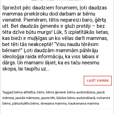
Spriežot pēc daudziem forumiem, ļoti daudzas
mammas priekšroku dod darbam ar bērnu
vienatnē. Piemēram, tētis nepareizi baro, ģērbj
utt. Bet daudzās ģimenēs ir gluži pretēji – bez
tēta dzīve būtu murgs! Lūk, 5 izplatītākās lietas,
kas bieži ir muļķīgas un ko vēlas darīt mammas,
bet tēti tās neakceptē! “Visu naudu tērēsim
bērnam!” Ļoti daudzām mammām pātērāju
ideoloģija raida informāciju, ka viss labais ir
dārgs. Un mamami šķiet, ka es taču neesmu
skopa, lai taupītu uz…
LASĪT VAIRĀK
Tagged
bērna attīstība
,
bērni
,
bērns ģimenē
,
bērnu audzināšana
,
jaunā
māmiņa
,
jaunās māmiņas
,
jaunie tēti
,
kļūdas bērnu audzināšanā
,
nobarots
bērns
,
pārtuntulēts bērns
,
stresaina mamma
,
trauksmaina mamma