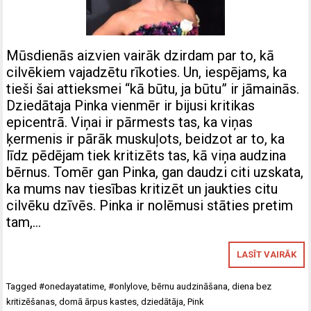
Mūsdienās aizvien vairāk dzirdam par to, kā
cilvēkiem vajadzētu rīkoties. Un, iespējams, ka
tieši šai attieksmei “kā būtu, ja būtu” ir jāmainās.
Dziedātaja Pinka vienmēr ir bijusi kritikas
epicentrā. Viņai ir pārmests tas, ka viņas
ķermenis ir pārāk muskuļots, beidzot ar to, ka
līdz pēdējam tiek kritizēts tas, kā viņa audzina
bērnus. Tomēr gan Pinka, gan daudzi citi uzskata,
ka mums nav tiesības kritizēt un jaukties citu
cilvēku dzīvēs. Pinka ir nolēmusi stāties pretim
tam,…
LASĪT VAIRĀK
Tagged
#onedayatatime
,
#onlylove
,
bērnu audzināšana
,
diena bez
kritizēšanas
,
domā ārpus kastes
,
dziedātāja
,
Pink