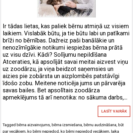
Ir tādas lietas, kas paliek bērnu atmiņā uz visiem
laikiem. Vislabāk būtu, ja tie būtu labi un patīkami
brīži no bērnības. Dažreiz paši banālākie un
nenozīmīgākie notikumi iespiežas bērna prātā
uz visu dzīvi. Kādi? Solījumu nepildīšana
Atceraties, kā apsolījāt savai meitai aizvest viņu
uz zoodārzu, ja viņa beidzot saņemsies un
aizies pie zobārsta un aizplombēs patstāvīgi
īdošo zobu. Meitene noticēja jums un pārvarēja
savas bailes. Bet apsolītais zoodārza
apmeklējums tā arī nenotika: no sākuma darbs,…
LASĪT VAIRĀK
Tagged
bērna aizvainojums
,
bērna izsmiešana
,
bērnu audzināšana
,
būt
par vecākiem
,
ko bērni nepiedod
,
ko bērni nepiedod vecākiem
,
laika