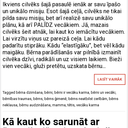
Ikviens cilvēks šajā pasaulē ienāk ar savu īpašo
un unikālo misiju. Esot šajā ceļā, cilvēks ne tikai
pilda savu misiju, bet arī realizē savu unikālo
plānu, kā arī PALĪDZ vecākiem. Jā, mazais
cilvēks šeit atnāk, lai kaut ko iemācītu vecākiem.
Lai virzītu viņus uz pareizā ceļa. Lai kādu
padarītu stiprāku. Kādu “elastīgāku”, bet vēl kādu
maigāku. Bērna parādīšanās var pilnībā izmainīt
cilvēka dzīvi, radikāli un uz visiem laikiem. Bieži
vien vecāki, gluži pretētu, uzskata bērnu…
LASĪT VAIRĀK
Tagged
bērna dzimšana
,
bērni
,
bērni ir vecāku karma
,
bērni un vecāki
,
bērnības traumas
,
bērns
,
bērns ģimenē
,
bērns neatbilst cerībām
,
bērns
neklausa
,
bērnu audzināšana
,
mamma
,
tētis
,
vecāku karma
Kā kaut ko sarunāt ar