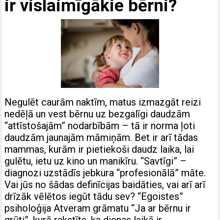
ir vislaimīgākie bērni?
Negulēt caurām naktīm, matus izmazgāt reizi
nedēļā un vest bērnu uz bezgalīgi daudzām
“attīstošajām” nodarbībām – tā ir norma ļoti
daudzām jaunajām māmiņām. Bet ir arī tādas
mammas, kurām ir pietiekoši daudz laika, lai
gulētu, ietu uz kino un manikīru. “Savtīgi” –
diagnozi uzstādīs jebkura “profesionālā” māte.
Vai jūs no šādas definīcijas baidāties, vai arī arī
drīzāk vēlētos iegūt tādu sev? “Egoistes”
psiholoģija Atveram grāmatu “Ja ar bērnu ir