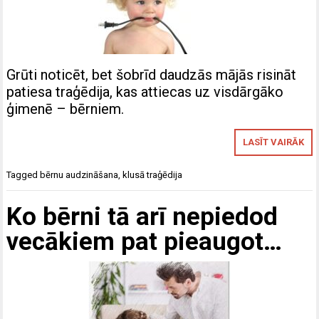
Grūti noticēt, bet šobrīd daudzās mājās risināt
patiesa traģēdija, kas attiecas uz visdārgāko
ģimenē – bērniem.
LASĪT VAIRĀK
Tagged
bērnu audzināšana
,
klusā traģēdija
Ko bērni tā arī nepiedod
vecākiem pat pieaugot…