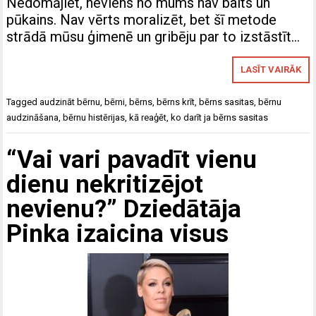
Nedomājiet, neviens no mums nav balts un
pūkains. Nav vērts moralizēt, bet šī metode
strādā mūsu ģimenē un gribēju par to izstāstīt…
LASĪT VAIRĀK
Tagged
audzināt bērnu
,
bērni
,
bērns
,
bērns krīt
,
bērns sasitas
,
bērnu
audzināšana
,
bērnu histērijas
,
kā reaģēt
,
ko darīt ja bērns sasitas
“Vai vari pavadīt vienu
dienu nekritizējot
nevienu?” Dziedātāja
Pinka izaicina visus