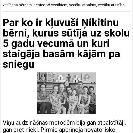
veltīšana bērnam
,
nepiedod vecākiem
,
vecāku atbalsts
,
vecāku atzinība
Par ko ir kļuvuši Ņikitinu
bērni, kurus sūtīja uz skolu
5 gadu vecumā un kuri
staigāja basām kājām pa
sniegu
Viņu audzināšnas metodēm bija gan atbalstītāji,
gan pretinieki. Pirmie apbrīnoja novatorisko