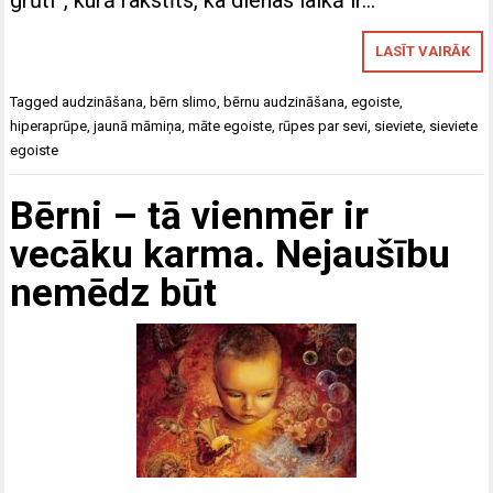
grūti”, kurā rakstīts, ka dienas laikā ir…
LASĪT VAIRĀK
Tagged
audzināšana
,
bērn slimo
,
bērnu audzināšana
,
egoiste
,
hiperaprūpe
,
jaunā māmiņa
,
māte egoiste
,
rūpes par sevi
,
sieviete
,
sieviete
egoiste
Bērni – tā vienmēr ir
vecāku karma. Nejaušību
nemēdz būt