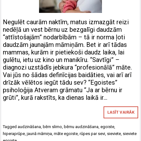
Negulēt caurām naktīm, matus izmazgāt reizi
nedēļā un vest bērnu uz bezgalīgi daudzām
“attīstošajām” nodarbībām – tā ir norma ļoti
daudzām jaunajām māmiņām. Bet ir arī tādas
mammas, kurām ir pietiekoši daudz laika, lai
gulētu, ietu uz kino un manikīru. “Savtīgi” –
diagnozi uzstādīs jebkura “profesionālā” māte.
Vai jūs no šādas definīcijas baidāties, vai arī arī
drīzāk vēlētos iegūt tādu sev? “Egoistes”
psiholoģija Atveram grāmatu “Ja ar bērnu ir
grūti”, kurā rakstīts, ka dienas laikā ir…
LASĪT VAIRĀK
Tagged
audzināšana
,
bērn slimo
,
bērnu audzināšana
,
egoiste
,
hiperaprūpe
,
jaunā māmiņa
,
māte egoiste
,
rūpes par sevi
,
sieviete
,
sieviete
egoiste