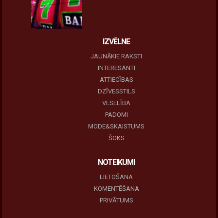
10 novembris, 2025
IZVĒLNE
JAUNĀKIE RAKSTI
INTERESANTI
ATTIECĪBAS
DZĪVESSTILS
VESELĪBA
PADOMI
MODE&SKAISTUMS
ŠOKS
NOTEIKUMI
LIETOŠANA
KOMENTĒŠANA
PRIVĀTUMS