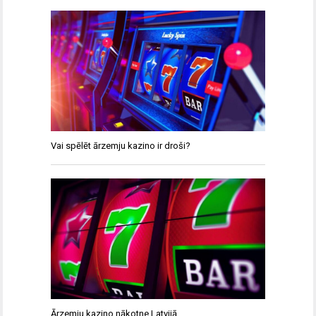
Vai spēlēt ārzemju kazino ir droši?
Ārzemju kazino nākotne Latvijā