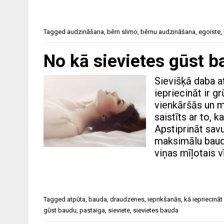
Tagged
audzināšana
,
bērn slimo
,
bērnu audzināšana
,
egoiste
,
No kā sievietes gūst 
Sievišķā daba at
iepriecināt ir gr
vienkāršās un m
saistīts ar to, 
Apstiprināt savu
maksimālu baudu,
viņas mīļotais v
Tagged
atpūta
,
bauda
,
draudzenes
,
ieprikšanās
,
kā iepriecināt 
gūst baudu
,
pastaiga
,
sieviete
,
sievietes bauda