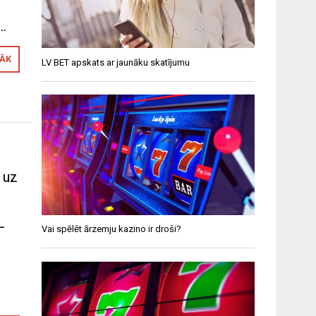
,…
RĀK
LV BET apskats ar jaunāku skatījumu
 uz
–
Vai spēlēt ārzemju kazino ir droši?