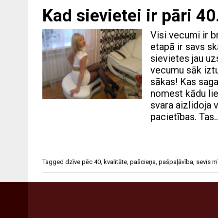
Kad sievietei ir pāri 4
Visi vecumi ir b
etapā ir savs s
sievietes jau u
vecumu sāk iztu
sākas! Kas saga
nomest kādu lie
svara aizlidoja 
pacietības. Tas
Tagged
dzīve pēc 40
,
kvalitāte
,
pašcieņa
,
pašpaļāvība
,
sevis m