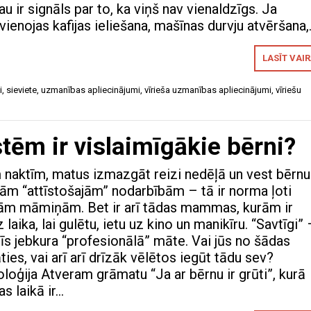
au ir signāls par to, ka viņš nav vienaldzīgs. Ja
ienojas kafijas ieliešana, mašīnas durvju atvēršana
LASĪT VAI
i
,
sieviete
,
uzmanības apliecinājumi
,
vīrieša uzmanības apliecinājumi
,
vīriešu
m ir vislaimīgākie bērni?
naktīm, matus izmazgāt reizi nedēļā un vest bērnu
ām “attīstošajām” nodarbībām – tā ir norma ļoti
ām māmiņām. Bet ir arī tādas mammas, kurām ir
laika, lai gulētu, ietu uz kino un manikīru. “Savtīgi” 
īs jebkura “profesionālā” māte. Vai jūs no šādas
āties, vai arī arī drīzāk vēlētos iegūt tādu sev?
loģija Atveram grāmatu “Ja ar bērnu ir grūti”, kurā
as laikā ir…