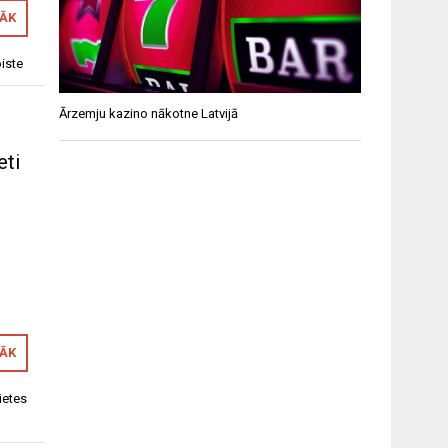
RĀK
oiste
Ārzemju kazino nākotne Latvijā
eti
RĀK
ietes