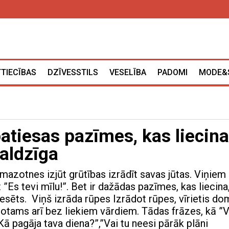
TTIECĪBAS
DZĪVESSTILS
VESELĪBA
PADOMI
MODE&
patiesas pazīmes, kas liecina
naldzīga
 mazotnes izjūt grūtības izrādīt savas jūtas. Viņiem 
kt ”Es tevi mīlu!”. Bet ir dažādas pazīmes, kas liecina
teresēts. Viņš izrāda rūpes Izrādot rūpes, vīrietis do
rotams arī bez liekiem vārdiem. Tādas frāzes, kā ”V
”Kā pagāja tava diena?”,”Vai tu neesi pārāk plāni