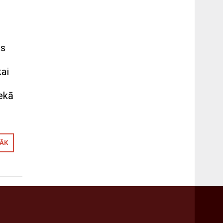
as
kai
ekā
RĀK