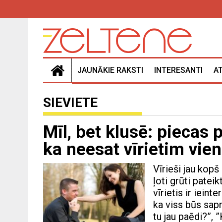
JAUNĀKIE RAKSTI
INTERESANTI
A
SIEVIETE
Mīl, bet klusē: piecas 
ka neesat vīrietim vie
Vīrieši jau kopš
ļoti grūti patei
vīrietis ir iein
ka viss būs sap
tu jau paēdi?”, 