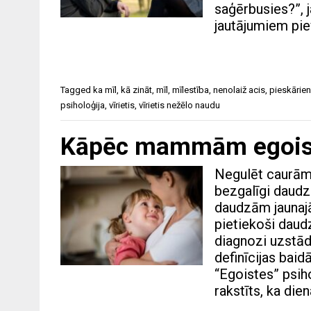
saģērbusies?”, j
jautājumiem piev
Tagged
ka mīl
,
kā zināt
,
mīl
,
mīlestība
,
nenolaiž acis
,
pieskārien
psiholoģija
,
vīrietis
,
vīrietis nežēlo naudu
Kāpēc mammām egoistē
Negulēt caurām 
bezgalīgi daudz
daudzām jaunaj
pietiekoši daudz 
diagnozi uzstād
definīcijas baid
“Egoistes” psiho
rakstīts, ka dien