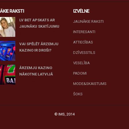
ĀKIE RAKSTI
IZVĒLNE
LV BET APSKATS AR
JAUNĀKIE RAKSTI
JAUNĀKU SKATĪJUMU
INTERESANTI
27 novembris, 2025
ATTIECĪBAS
VAI SPĒLĒT ĀRZEMJU
KAZINO IR DROŠI?
DZĪVESSTILS
10 novembris, 2025
VESELĪBA
ĀRZEMJU KAZINO
PADOMI
NĀKOTNE LATVIJĀ
10 novembris, 2025
MODE&SKAISTUMS
ŠOKS
© IMS, 2014
|
Profitmag by