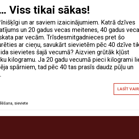
0… Viss tikai sākas!
rīnišķīgi un ar saviem izaicinājumiem. Katrā dzīves
katījums un 20 gadus vecas meitenes, 40 gadus vec
zskata par vecām. Trīsdesmitgadnieces pret šo
rēties ar cieņu, savukārt sievietēm pēc 40 dzīve ti
ida sievietes šajā vecumā? Aizvien grūtāk kļūst
ku kilogramu. Ja 20 gadu vecumā pieci kilogrami li
vēja spārniem, tad pēc 40 tas prasīs daudz pūļu un
…
LASĪT VAI
īlēšana
,
sieviete