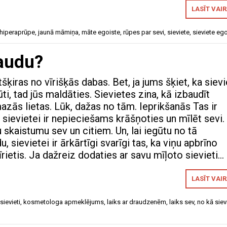
LASĪT VAI
hiperaprūpe
,
jaunā māmiņa
,
māte egoiste
,
rūpes par sevi
,
sieviete
,
sieviete eg
baudu?
šķiras no vīrišķās dabas. Bet, ja jums šķiet, ka sievi
ūti, tad jūs maldāties. Sievietes zina, kā izbaudīt
azās lietas. Lūk, dažas no tām. Ieprikšanās Tas ir
ka sievietei ir nepieciešams krāšņoties un mīlēt sevi.
 skaistumu sev un citiem. Un, lai iegūtu no tā
 sievietei ir ārkārtīgi svarīgi tas, ka viņu apbrīno
īrietis. Ja dažreiz dodaties ar savu mīļoto sievieti…
LASĪT VAI
sievieti
,
kosmetologa apmeklējums
,
laiks ar draudzenēm
,
laiks sev
,
no kā siev