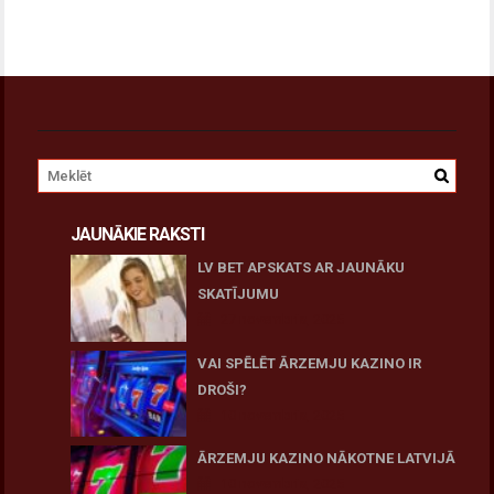
JAUNĀKIE RAKSTI
LV BET APSKATS AR JAUNĀKU
SKATĪJUMU
27 novembris, 2025
VAI SPĒLĒT ĀRZEMJU KAZINO IR
DROŠI?
10 novembris, 2025
ĀRZEMJU KAZINO NĀKOTNE LATVIJĀ
10 novembris, 2025