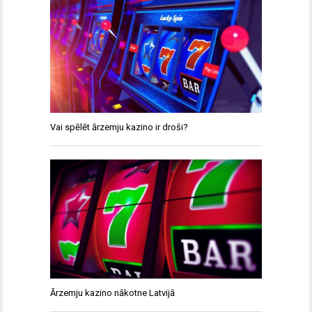
Vai spēlēt ārzemju kazino ir droši?
Ārzemju kazino nākotne Latvijā