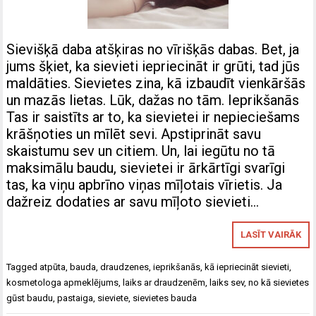
Sievišķā daba atšķiras no vīrišķās dabas. Bet, ja
jums šķiet, ka sievieti iepriecināt ir grūti, tad jūs
maldāties. Sievietes zina, kā izbaudīt vienkāršās
un mazās lietas. Lūk, dažas no tām. Ieprikšanās
Tas ir saistīts ar to, ka sievietei ir nepieciešams
krāšņoties un mīlēt sevi. Apstiprināt savu
skaistumu sev un citiem. Un, lai iegūtu no tā
maksimālu baudu, sievietei ir ārkārtīgi svarīgi
tas, ka viņu apbrīno viņas mīļotais vīrietis. Ja
dažreiz dodaties ar savu mīļoto sievieti…
LASĪT VAIRĀK
Tagged
atpūta
,
bauda
,
draudzenes
,
ieprikšanās
,
kā iepriecināt sievieti
,
kosmetologa apmeklējums
,
laiks ar draudzenēm
,
laiks sev
,
no kā sievietes
gūst baudu
,
pastaiga
,
sieviete
,
sievietes bauda