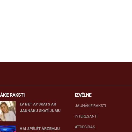
ĀKIE RAKSTI
IZVĒLNE
LV BET APSKATS AR
JAUNĀKIE RAKSTI
JAUNĀKU SKATĪJUMU
INTERESANTI
27 novembris, 2025
ATTIECĪBAS
VAI SPĒLĒT ĀRZEMJU