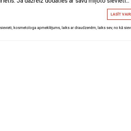
īrietis. Ja dažreiz dodaties ar savu mīļoto sievieti…
LASĪT VAI
sievieti
,
kosmetologa apmeklējums
,
laiks ar draudzenēm
,
laiks sev
,
no kā siev