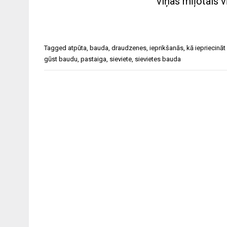
viņas mīļotais v
Tagged
atpūta
,
bauda
,
draudzenes
,
ieprikšanās
,
kā iepriecināt 
gūst baudu
,
pastaiga
,
sieviete
,
sievietes bauda