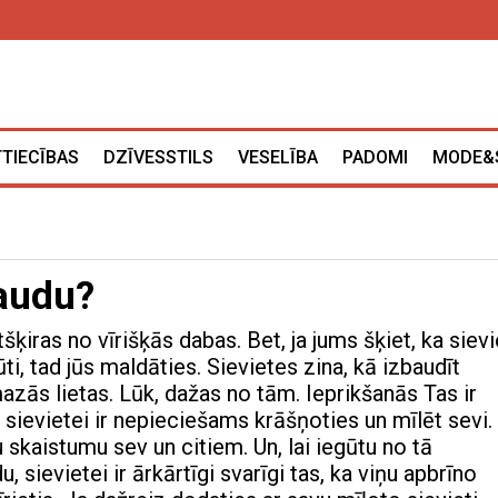
TTIECĪBAS
DZĪVESSTILS
VESELĪBA
PADOMI
MODE&
baudu?
šķiras no vīrišķās dabas. Bet, ja jums šķiet, ka sievi
ūti, tad jūs maldāties. Sievietes zina, kā izbaudīt
azās lietas. Lūk, dažas no tām. Ieprikšanās Tas ir
ka sievietei ir nepieciešams krāšņoties un mīlēt sevi.
 skaistumu sev un citiem. Un, lai iegūtu no tā
 sievietei ir ārkārtīgi svarīgi tas, ka viņu apbrīno