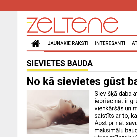
JAUNĀKIE RAKSTI
INTERESANTI
A
SIEVIETES BAUDA
No kā sievietes gūst 
Sievišķā daba at
iepriecināt ir gr
vienkāršās un m
saistīts ar to, 
Apstiprināt savu
maksimālu baudu,