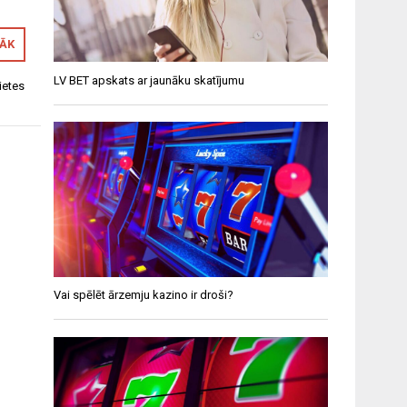
RĀK
LV BET apskats ar jaunāku skatījumu
ietes
Vai spēlēt ārzemju kazino ir droši?