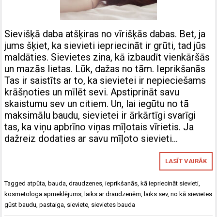
Sievišķā daba atšķiras no vīrišķās dabas. Bet, ja
jums šķiet, ka sievieti iepriecināt ir grūti, tad jūs
maldāties. Sievietes zina, kā izbaudīt vienkāršās
un mazās lietas. Lūk, dažas no tām. Ieprikšanās
Tas ir saistīts ar to, ka sievietei ir nepieciešams
krāšņoties un mīlēt sevi. Apstiprināt savu
skaistumu sev un citiem. Un, lai iegūtu no tā
maksimālu baudu, sievietei ir ārkārtīgi svarīgi
tas, ka viņu apbrīno viņas mīļotais vīrietis. Ja
dažreiz dodaties ar savu mīļoto sievieti…
LASĪT VAIRĀK
Tagged
atpūta
,
bauda
,
draudzenes
,
ieprikšanās
,
kā iepriecināt sievieti
,
kosmetologa apmeklējums
,
laiks ar draudzenēm
,
laiks sev
,
no kā sievietes
gūst baudu
,
pastaiga
,
sieviete
,
sievietes bauda