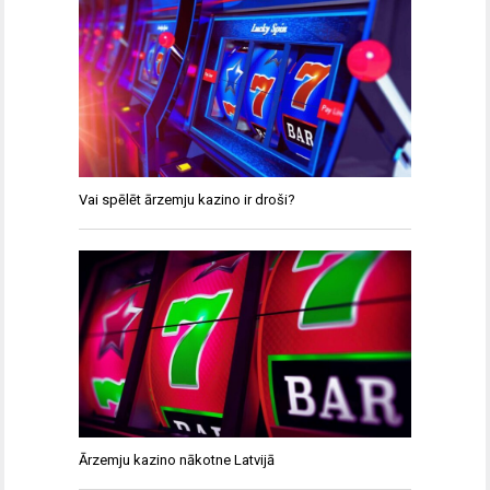
Vai spēlēt ārzemju kazino ir droši?
Ārzemju kazino nākotne Latvijā