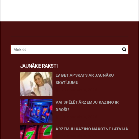
JAUNĀKIE RAKSTI
LV BET APSKATS AR JAUNĀKU
SKATĪJUMU
27 novembris, 2025
VAI SPĒLĒT ĀRZEMJU KAZINO IR
DROŠI?
10 novembris, 2025
ĀRZEMJU KAZINO NĀKOTNE LATVIJĀ
10 novembris, 2025