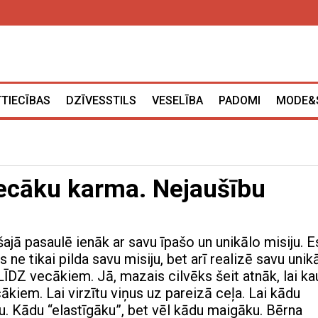
TTIECĪBAS
DZĪVESSTILS
VESELĪBA
PADOMI
MODE&
vecāku karma. Nejaušību
šajā pasaulē ienāk ar savu īpašo un unikālo misiju. E
s ne tikai pilda savu misiju, bet arī realizē savu unik
LĪDZ vecākiem. Jā, mazais cilvēks šeit atnāk, lai ka
kiem. Lai virzītu viņus uz pareizā ceļa. Lai kādu
ku. Kādu “elastīgāku”, bet vēl kādu maigāku. Bērna