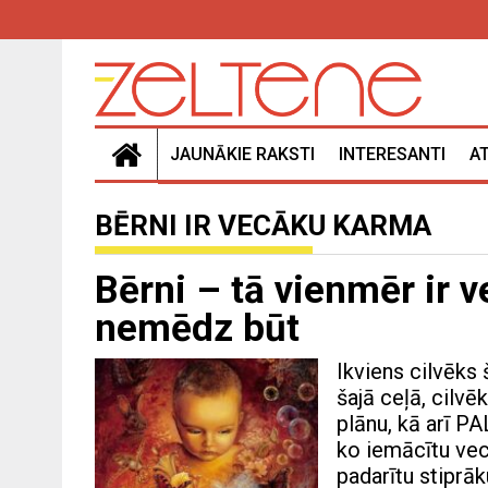
JAUNĀKIE RAKSTI
INTERESANTI
A
BĒRNI IR VECĀKU KARMA
Bērni – tā vienmēr ir 
nemēdz būt
Ikviens cilvēks 
šajā ceļā, cilvēk
plānu, kā arī PA
ko iemācītu vecā
padarītu stiprā