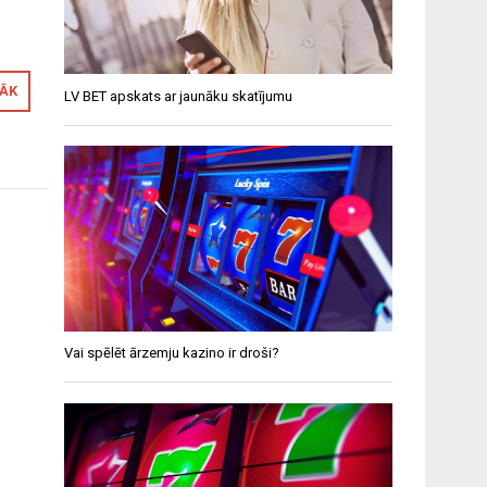
RĀK
LV BET apskats ar jaunāku skatījumu
Vai spēlēt ārzemju kazino ir droši?