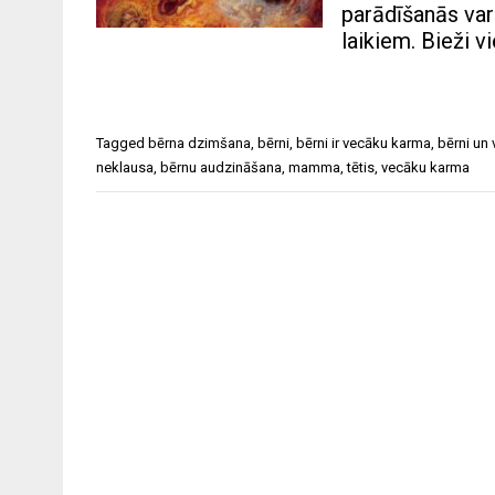
parādīšanās var 
laikiem. Bieži v
Tagged
bērna dzimšana
,
bērni
,
bērni ir vecāku karma
,
bērni un 
neklausa
,
bērnu audzināšana
,
mamma
,
tētis
,
vecāku karma