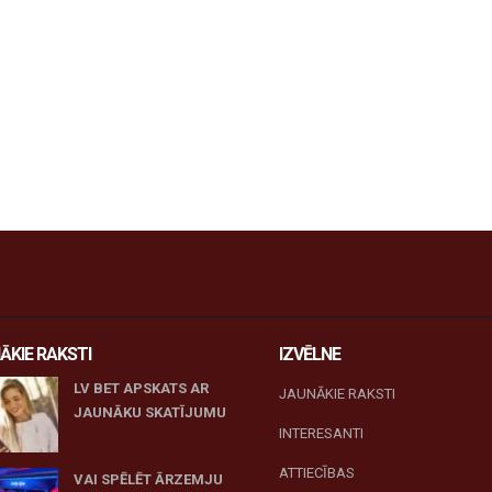
ĀKIE RAKSTI
IZVĒLNE
LV BET APSKATS AR
JAUNĀKIE RAKSTI
JAUNĀKU SKATĪJUMU
INTERESANTI
27 novembris, 2025
ATTIECĪBAS
VAI SPĒLĒT ĀRZEMJU