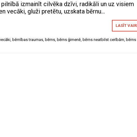
pilnībā izmainīt cilvēka dzīvi, radikāli un uz visiem
ien vecāki, gluži pretētu, uzskata bērnu…
LASĪT VAI
vecāki
,
bērnības traumas
,
bērns
,
bērns ģimenē
,
bērns neatbilst cerībām
,
bērns