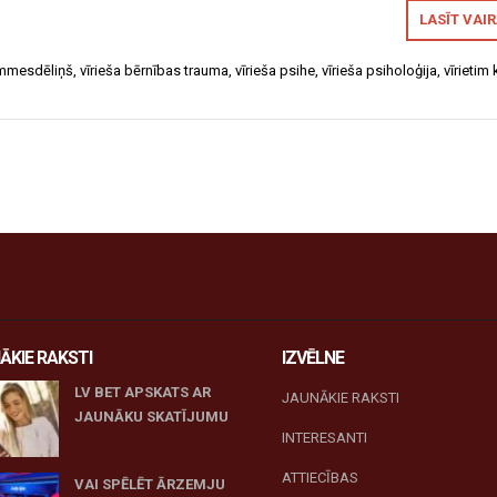
LASĪT VAI
mesdēliņš
,
vīrieša bērnības trauma
,
vīrieša psihe
,
vīrieša psiholoģija
,
vīrietim 
ĀKIE RAKSTI
IZVĒLNE
LV BET APSKATS AR
JAUNĀKIE RAKSTI
JAUNĀKU SKATĪJUMU
INTERESANTI
27 novembris, 2025
ATTIECĪBAS
VAI SPĒLĒT ĀRZEMJU