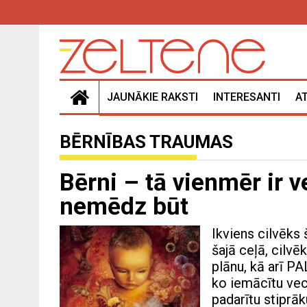
JAUNĀKIE RAKSTI
INTERESANTI
A
BĒRNĪBAS TRAUMAS
Bērni – tā vienmēr ir 
nemēdz būt
Ikviens cilvēks 
šajā ceļā, cilvēk
plānu, kā arī PA
ko iemācītu vecā
padarītu stiprā