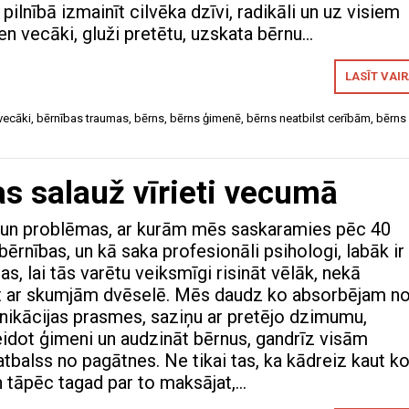
pilnībā izmainīt cilvēka dzīvi, radikāli un uz visiem
ien vecāki, gluži pretētu, uzskata bērnu…
LASĪT VAI
vecāki
,
bērnības traumas
,
bērns
,
bērns ģimenē
,
bērns neatbilst cerībām
,
bērns
as salauž vīrieti vecumā
 un problēmas, ar kurām mēs saskaramies pēc 40
ērnības, un kā saka profesionāli psihologi, labāk ir
s, lai tās varētu veiksmīgi risināt vēlāk, nekā
ot ar skumjām dvēselē. Mēs daudz ko absorbējam n
ikācijas prasmes, saziņu ar pretējo dzimumu,
dot ģimeni un audzināt bērnus, gandrīz visām
tbalss no pagātnes. Ne tikai tas, ka kādreiz kaut k
un tāpēc tagad par to maksājat,…