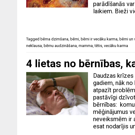
parādīšanās var 
laikiem. Bieži v
Tagged
bērna dzimšana
,
bērni
,
bērni ir vecāku karma
,
bērni un 
neklausa
,
bērnu audzināšana
,
mamma
,
tētis
,
vecāku karma
4 lietas no bērnības, k
Daudzas krīzes
gadiem, nāk no b
atpazīt problēma
pastāvīgi dzīv
bērnības: komun
mēģinājumus vei
neveiksmēm ir a
esat nodarījis 