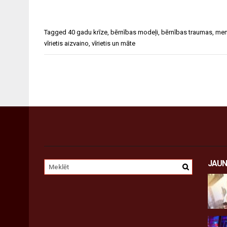
Tagged
40 gadu krīze
,
bērnības modeļi
,
bērnības traumas
,
mem
vīrietis aizvaino
,
vīrietis un māte
JAUN