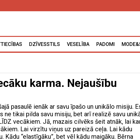
TTIECĪBAS
DZĪVESSTILS
VESELĪBA
PADOMI
MODE&
vecāku karma. Nejaušību
šajā pasaulē ienāk ar savu īpašo un unikālo misiju. E
s ne tikai pilda savu misiju, bet arī realizē savu unik
LĪDZ vecākiem. Jā, mazais cilvēks šeit atnāk, lai ka
kiem. Lai virzītu viņus uz pareizā ceļa. Lai kādu
ku. Kādu “elastīgāku”, bet vēl kādu maigāku. Bērna