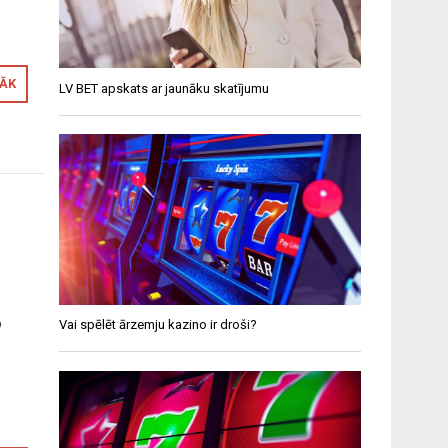
RĀK
LV BET apskats ar jaunāku skatījumu
o
Vai spēlēt ārzemju kazino ir droši?
o