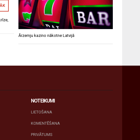
RĀK
krīze
,
Ārzemju kazino nākotne Latvijā
NOTEIKUMI
LIETOŠANA
KOMENTĒŠANA
PRIVĀTUMS