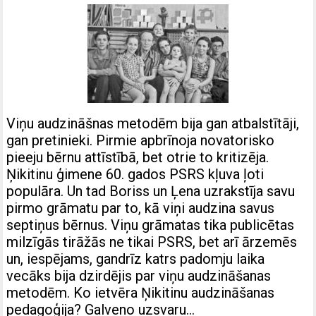
Viņu audzināšnas metodēm bija gan atbalstītāji,
gan pretinieki. Pirmie apbrīnoja novatorisko
pieeju bērnu attīstībā, bet otrie to kritizēja.
Ņikitinu ģimene 60. gados PSRS kļuva ļoti
populāra. Un tad Boriss un Ļena uzrakstīja savu
pirmo grāmatu par to, kā viņi audzina savus
septiņus bērnus. Viņu grāmatas tika publicētas
milzīgās tirāžās ne tikai PSRS, bet arī ārzemēs
un, iespējams, gandrīz katrs padomju laika
vecāks bija dzirdējis par viņu audzināšanas
metodēm. Ko ietvēra Ņikitinu audzināšanas
pedagoģija? Galveno uzsvaru…