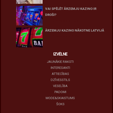
VAI SPĒLĒT ĀRZEMJU KAZINO IR
DROŠI?
10 novembris, 2025
ĀRZEMJU KAZINO NĀKOTNE LATVIJĀ
10 novembris, 2025
IZVĒLNE
JAUNĀKIE RAKSTI
INTERESANTI
ATTIECĪBAS
DZĪVESSTILS
VESELĪBA
PADOMI
MODE&SKAISTUMS
ŠOKS