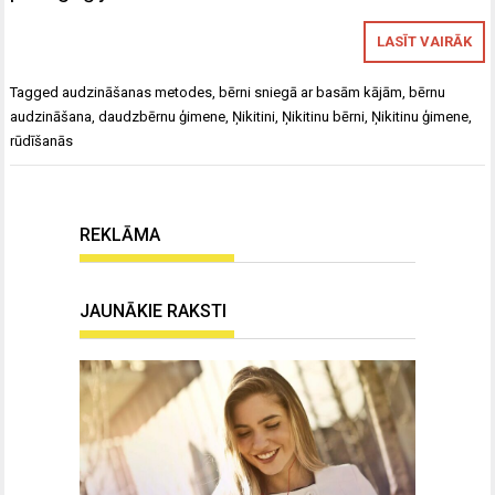
LASĪT VAIRĀK
Tagged
audzināšanas metodes
,
bērni sniegā ar basām kājām
,
bērnu
audzināšana
,
daudzbērnu ģimene
,
Ņikitini
,
Ņikitinu bērni
,
Ņikitinu ģimene
,
rūdīšanās
REKLĀMA
JAUNĀKIE RAKSTI