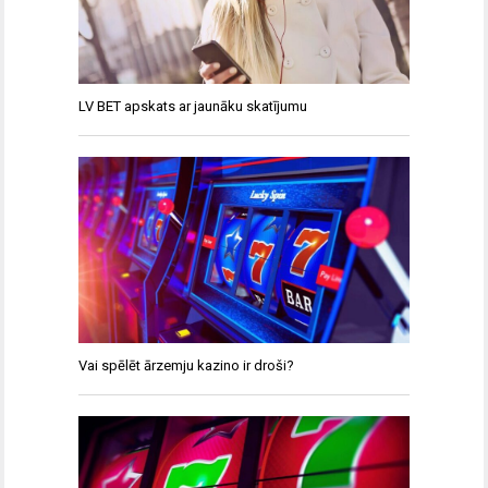
LV BET apskats ar jaunāku skatījumu
Vai spēlēt ārzemju kazino ir droši?