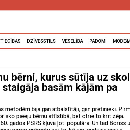
TTIECĪBAS
DZĪVESSTILS
VESELĪBA
PADOMI
MODE&
inu bērni, kurus sūtīja uz sko
 staigāja basām kājām pa
 metodēm bija gan atbalstītāji, gan pretinieki. Pir
risko pieeju bērnu attīstībā, bet otrie to kritizēja.
 60. gados PSRS kļuva ļoti populāra. Un tad Boriss 