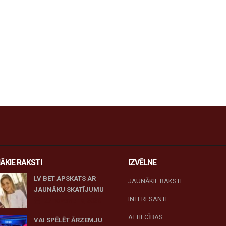
ĀKIE RAKSTI
IZVĒLNE
LV BET APSKATS AR
JAUNĀKIE RAKSTI
JAUNĀKU SKATĪJUMU
INTERESANTI
27 novembris, 2025
ATTIECĪBAS
VAI SPĒLĒT ĀRZEMJU