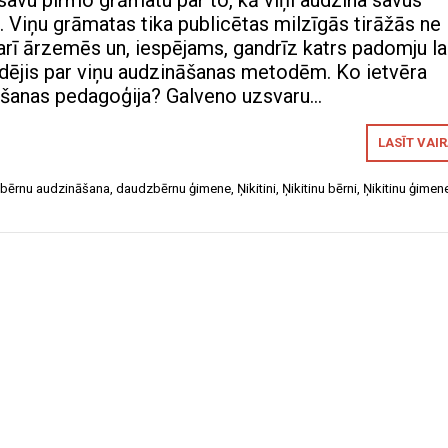
 savu pirmo grāmatu par to, kā viņi audzina savus
. Viņu grāmatas tika publicētas milzīgās tirāžās ne
 arī ārzemēs un, iespējams, gandrīz katrs padomju la
rdējis par viņu audzināšanas metodēm. Ko ietvēra
āšanas pedagoģija? Galveno uzsvaru…
LASĪT VAI
bērnu audzināšana
,
daudzbērnu ģimene
,
Ņikitini
,
Ņikitinu bērni
,
Ņikitinu ģimen