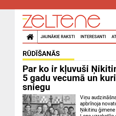
JAUNĀKIE RAKSTI
INTERESANTI
A
RŪDĪŠANĀS
Par ko ir kļuvuši Ņikit
5 gadu vecumā un kuri
sniegu
Viņu audzināšnas
apbrīnoja novato
Ņikitinu ģimene