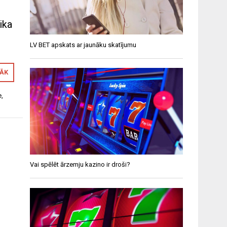
ika
LV BET apskats ar jaunāku skatījumu
RĀK
e
,
Vai spēlēt ārzemju kazino ir droši?