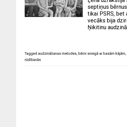
Ļena uzrakstīja
septiņus bērnus
tikai PSRS, bet
vecāks bija dzi
Ņikitinu audzin
Tagged
audzināšanas metodes
,
bērni sniegā ar basām kājām
,
rūdīšanās