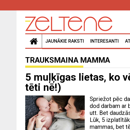
JAUNĀKIE RAKSTI
INTERESANTI
A
TRAUKSMAINA MAMMA
5 muļķīgas lietas, ko 
tēti nē!)
Spriežot pēc d
dod darbam ar b
utt. Bet daudzās
Lūk, 5 izplatītāk
mammas, bet tēt