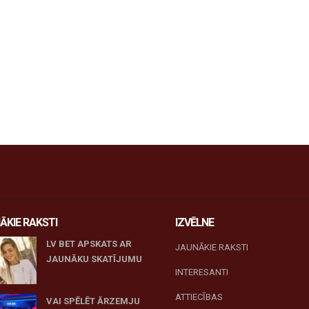
ĀKIE RAKSTI
IZVĒLNE
LV BET APSKATS AR
JAUNĀKIE RAKSTI
JAUNĀKU SKATĪJUMU
INTERESANTI
27 novembris, 2025
ATTIECĪBAS
VAI SPĒLĒT ĀRZEMJU