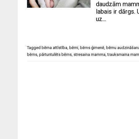
daudzām mammām 
labais ir dārgs.
uz…
Tagged
bērna attīstība
,
bērni
,
bērns ģimenē
,
bērnu audzināšan
bērns
,
pārtuntulēts bērns
,
stresaina mamma
,
trauksmaina ma