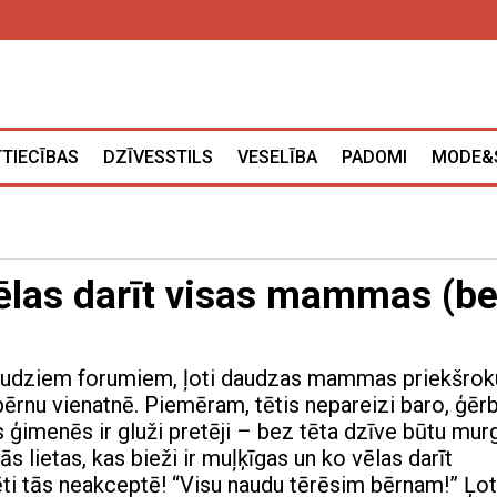
TTIECĪBAS
DZĪVESSTILS
VESELĪBA
PADOMI
MODE&
vēlas darīt visas mammas (be
audziem forumiem, ļoti daudzas mammas priekšrok
ērnu vienatnē. Piemēram, tētis nepareizi baro, ģērb
 ģimenēs ir gluži pretēji – bez tēta dzīve būtu mur
ās lietas, kas bieži ir muļķīgas un ko vēlas darīt
i tās neakceptē! “Visu naudu tērēsim bērnam!” Ļot