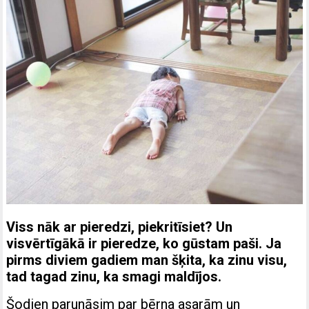
Viss nāk ar pieredzi, piekritīsiet? Un
visvērtīgākā ir pieredze, ko gūstam paši. Ja
pirms diviem gadiem man šķita, ka zinu visu,
tad tagad zinu, ka smagi maldījos.
Šodien parunāsim par bērna asarām un