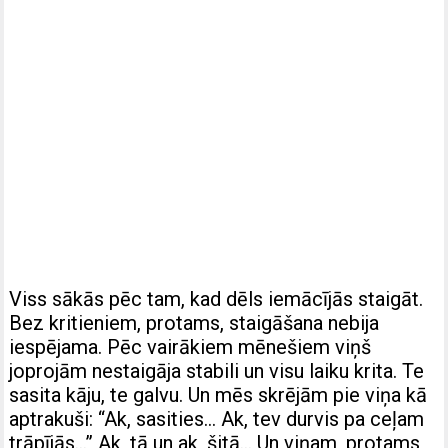
Viss sākās pēc tam, kad dēls iemācījās staigāt.
Bez kritieniem, protams, staigāšana nebija
iespējama. Pēc vairākiem mēnešiem viņš
joprojām nestaigāja stabili un visu laiku krita. Te
sasita kāju, te galvu. Un mēs skrējām pie viņa kā
aptrakuši: “Ak, sasities… Ak, tev durvis pa ceļam
trāpījās…” Ak, tā un ak, šitā… Un viņam, protams,