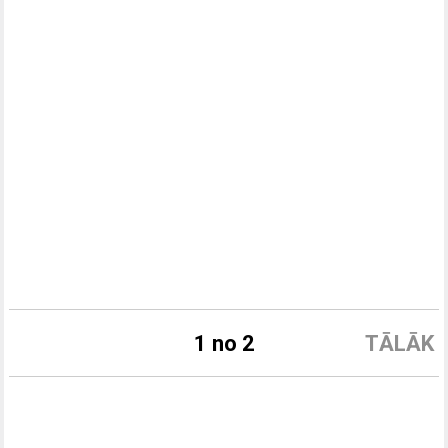
1 no 2
TĀLĀK