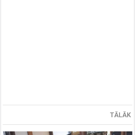
TĀLĀK