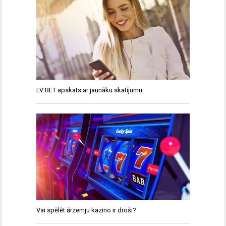
LV BET apskats ar jaunāku skatījumu
Vai spēlēt ārzemju kazino ir droši?