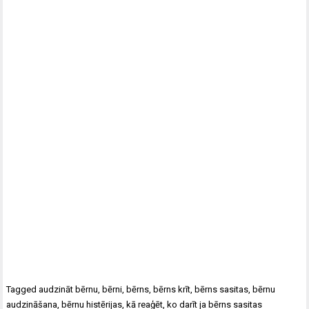
Tagged
audzināt bērnu
,
bērni
,
bērns
,
bērns krīt
,
bērns sasitas
,
bērnu
audzināšana
,
bērnu histērijas
,
kā reaģēt
,
ko darīt ja bērns sasitas