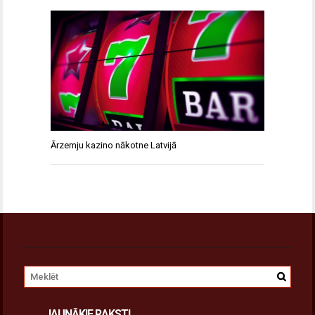
Ārzemju kazino nākotne Latvijā
JAUNĀKIE RAKSTI