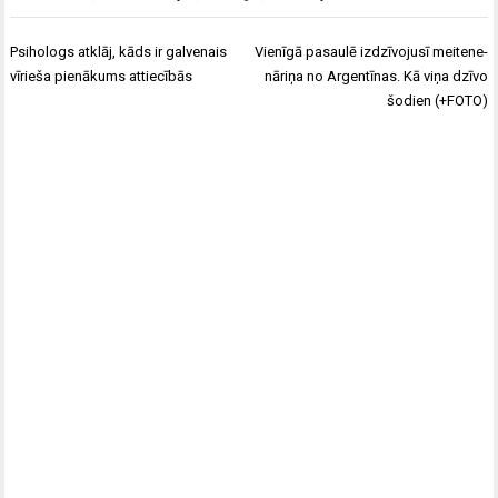
Ziņu
Psihologs atklāj, kāds ir galvenais
Vienīgā pasaulē izdzīvojusī meitene-
izvēlne
vīrieša pienākums attiecībās
nāriņa no Argentīnas. Kā viņa dzīvo
šodien (+FOTO)