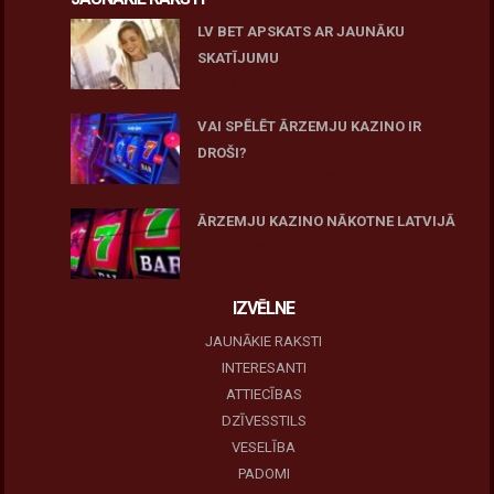
LV BET APSKATS AR JAUNĀKU
SKATĪJUMU
27 novembris, 2025
VAI SPĒLĒT ĀRZEMJU KAZINO IR
DROŠI?
10 novembris, 2025
ĀRZEMJU KAZINO NĀKOTNE LATVIJĀ
10 novembris, 2025
IZVĒLNE
JAUNĀKIE RAKSTI
INTERESANTI
ATTIECĪBAS
DZĪVESSTILS
VESELĪBA
PADOMI