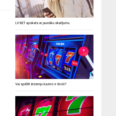
LV BET apskats ar jaunāku skatījumu
Vai spēlēt ārzemju kazino ir droši?