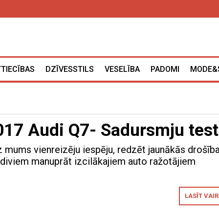
TTIECĪBAS
DZĪVESSTILS
VESELĪBA
PADOMI
MODE&
17 Audi Q7- Sadursmju test
z mums vienreizēju iespēju, redzēt jaunākās drošīb
 diviem manuprāt izcilākajiem auto ražotājiem
LASĪT VAI