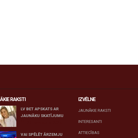
ĀKIE RAKSTI
IZVĒLNE
LV BET APSKATS AR
JAUNĀKIE RAKSTI
JAUNĀKU SKATĪJUMU
INTERESANTI
27 novembris, 2025
ATTIECĪBAS
VAI SPĒLĒT ĀRZEMJU