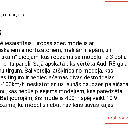
L
,
PETROL
,
TEST
s
 iesaistītais Eiropas spec modelis ar
skajiem amortizatoriem, melnām riepām, un
iskām” pieejām, kas redzams šā modeļa 12,3 collu
umentu panelī. Šajā apskatā tiks vērtēta Audi R8 gala
u tirgum. Šai versijai atšķirība no medeļa, kas
as tirgum ir nepieciešamas divas desmitdaļas
-100km/h, neskatoties uz jaunās paudzes palaišan
ēmu, kas nebūs pieejama modeļiem, kas paredzēta
 Bet joprojām, šis modelis 400m spēj veikt 10,9
ozīmē, ka modelis nebūt nav lēns savās kājās.
LASĪT VAI