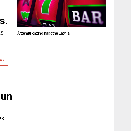
s.
as
Ārzemju kazino nākotne Latvijā
RĀK
 un
ek
n