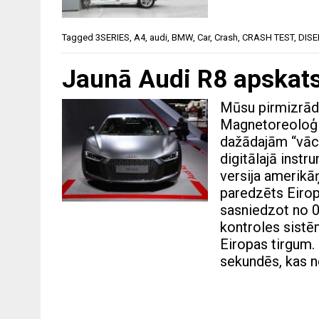
Tagged
3SERIES
,
A4
,
audi
,
BMW
,
Car
,
Crash
,
CRASH TEST
,
DISE
Jaunā Audi R8 apskat
Mūsu pirmizrādē
Magnetoreoloģi
dažādajām “vāc
digitālajā instr
versija amerikāņ
paredzēts Eirop
sasniedzot no 0
kontroles sist
Eiropas tirgum.
sekundēs, kas n