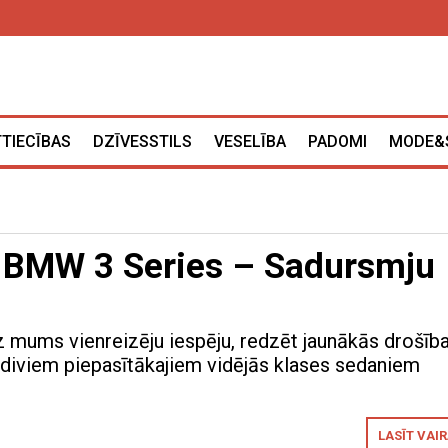
TTIECĪBAS
DZĪVESSTILS
VESELĪBA
PADOMI
MODE&
 BMW 3 Series – Sadursmju
z mums vienreizēju iespēju, redzēt jaunākās drošīb
 diviem piepasītākajiem vidējās klases sedaniem
LASĪT VAI