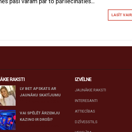
ēs paši varam par to pārliecināties…
LASĪT VAI
ĀKIE RAKSTI
IZVĒLNE
LV BET APSKATS AR
JAUNĀKIE RAKSTI
JAUNĀKU SKATĪJUMU
INTERESANTI
27 novembris, 2025
ATTIECĪBAS
VAI SPĒLĒT ĀRZEMJU
KAZINO IR DROŠI?
DZĪVESSTILS
10 novembris, 2025