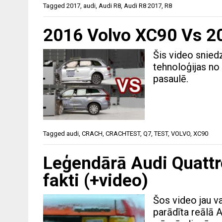
Tagged
2017
,
audi
,
Audi R8
,
Audi R8 2017
,
R8
2016 Volvo XC90 Vs 20
Šis video snied
tehnoloģijas no
pasaulē.
Tagged
audi
,
CRACH
,
CRACHTEST
,
Q7
,
TEST
,
VOLVO
,
XC90
Leģendārā Audi Quattr
fakti (+video)
Šos video jau va
parādīta reālā A