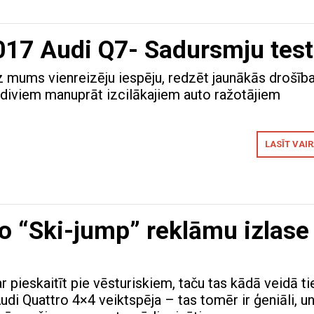
17 Audi Q7- Sadursmju test
z mums vienreizēju iespēju, redzēt jaunākās drošīb
 diviem manuprāt izcilākajiem auto ražotājiem
LASĪT VAI
o “Ski-jump” reklāmu izlase
r pieskaitīt pie vēsturiskiem, taču tas kādā veidā ti
udi Quattro 4×4 veiktspēja – tas tomēr ir ģeniāli, u