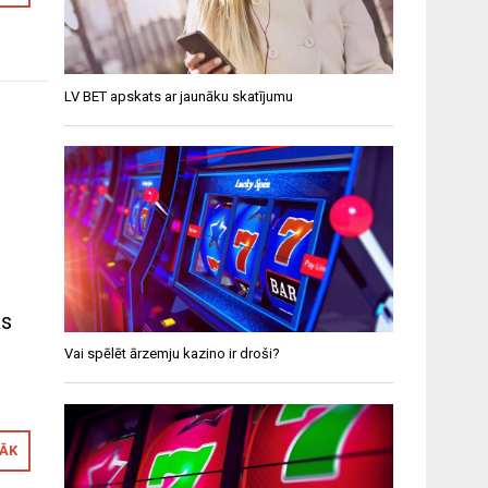
LV BET apskats ar jaunāku skatījumu
as
Vai spēlēt ārzemju kazino ir droši?
RĀK