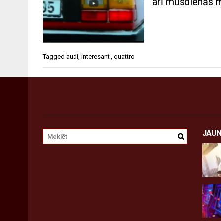
arī mūsdienās m
Tagged
audi
,
interesanti
,
quattro
JAUN