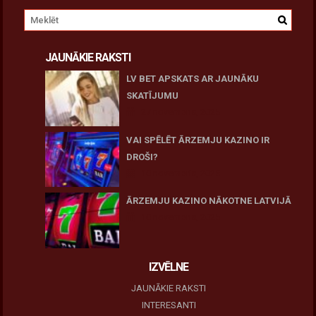
JAUNĀKIE RAKSTI
LV BET APSKATS AR JAUNĀKU
SKATĪJUMU
27 novembris, 2025
VAI SPĒLĒT ĀRZEMJU KAZINO IR
DROŠI?
10 novembris, 2025
ĀRZEMJU KAZINO NĀKOTNE LATVIJĀ
10 novembris, 2025
IZVĒLNE
JAUNĀKIE RAKSTI
INTERESANTI