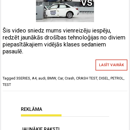
Šis video sniedz mums vienreizēju iespēju,
redzēt jaunākās drošības tehnoloģijas no diviem
piepasītākajiem vidējās klases sedaniem
pasaulē.
LASĪT VAIRĀK
Tagged
3SERIES
,
A4
,
audi
,
BMW
,
Car
,
Crash
,
CRASH TEST
,
DISEL
,
PETROL
,
TEST
REKLĀMA
JAUNĀKIE RAKSTI