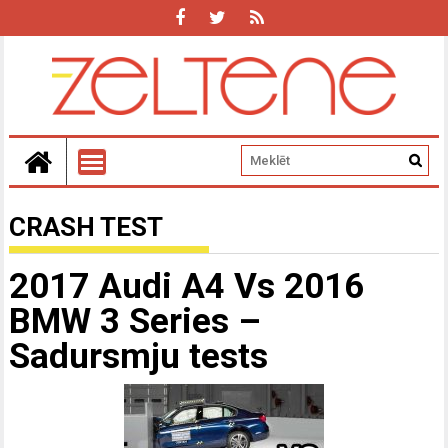
CRASH TEST
2017 Audi A4 Vs 2016
BMW 3 Series –
Sadursmju tests