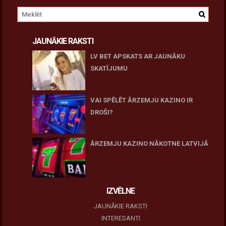
JAUNĀKIE RAKSTI
LV BET APSKATS AR JAUNĀKU
SKATĪJUMU
27 novembris, 2025
VAI SPĒLĒT ĀRZEMJU KAZINO IR
DROŠI?
10 novembris, 2025
ĀRZEMJU KAZINO NĀKOTNE LATVIJĀ
10 novembris, 2025
IZVĒLNE
JAUNĀKIE RAKSTI
INTERESANTI