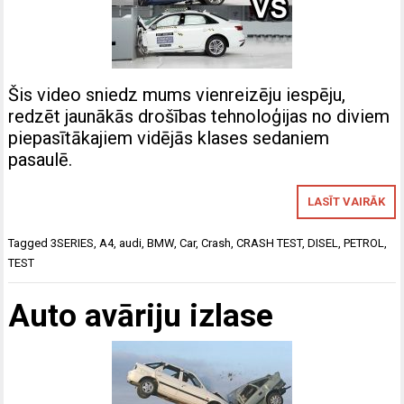
Šis video sniedz mums vienreizēju iespēju,
redzēt jaunākās drošības tehnoloģijas no diviem
piepasītākajiem vidējās klases sedaniem
pasaulē.
LASĪT VAIRĀK
Tagged
3SERIES
,
A4
,
audi
,
BMW
,
Car
,
Crash
,
CRASH TEST
,
DISEL
,
PETROL
,
TEST
Auto avāriju izlase