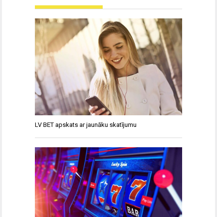
LV BET apskats ar jaunāku skatījumu