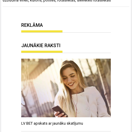
uzbudina vīrieti
,
kulons
,
potītes
,
rotaslietas
,
sievietes rotaslietas
REKLĀMA
JAUNĀKIE RAKSTI
LV BET apskats ar jaunāku skatījumu