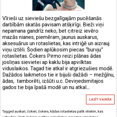
Vīrieši uz sieviešu bezgalīgajām pucēšanās
darbībām skatās pavisam atšķirīgi. Bieži viņi
nepamana gandrīz neko, bet citreiz ievēro
mazās nianes, piemēram, jaunus auskarus,
aksesuārus un rotaslietas, kas intriģē un aizrauj
viņu iztēli. Šodien aplūkosim piecas “burvju”
rotaslietas. Čokers Pirmo reizi plānas ādas
josliņas sievietei ap kaklu bija apvilktas
viduslaikos. Tagad tie atkal ir atgriezušies modē.
Dažādos laikmetos tie ir bijuši dažādi – mežģīnu,
ādas, tamborēti, izšūti u.c. Deviņedsmitajos
gados tie bija īpašā modē un nu atkal…
LASĪT VAIRĀK
Tagged
auskari
,
čokeri
,
čokers
,
kādas rotaslietas patīk vīrietim
,
kas