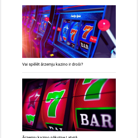
Vai spēlēt ārzemju kazino ir droši?
Ārzemju kazino nākotne Latvijā