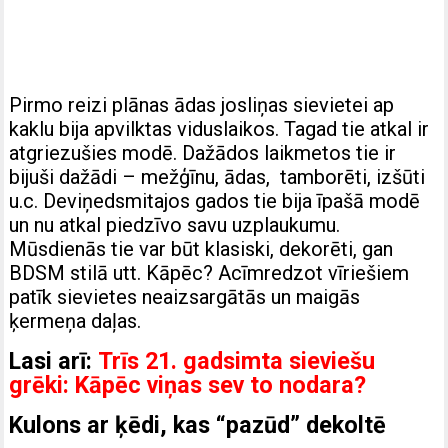
Pirmo reizi plānas ādas josliņas sievietei ap
kaklu bija apvilktas viduslaikos. Tagad tie atkal ir
atgriezušies modē. Dažādos laikmetos tie ir
bijuši dažādi – mežģīnu, ādas, tamborēti, izšūti
u.c. Deviņedsmitajos gados tie bija īpašā modē
un nu atkal piedzīvo savu uzplaukumu.
Mūsdienās tie var būt klasiski, dekorēti, gan
BDSM stilā utt. Kāpēc? Acīmredzot vīriešiem
patīk sievietes neaizsargātās un maigās
ķermeņa daļas.
Lasi arī:
Trīs 21. gadsimta sieviešu
grēki: Kāpēc viņas sev to nodara?
Kulons ar ķēdi, kas “pazūd” dekoltē