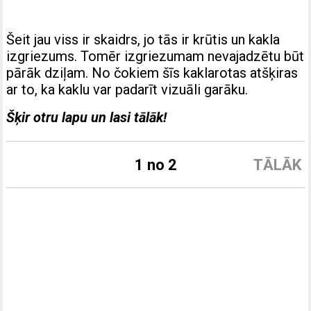
Šeit jau viss ir skaidrs, jo tās ir krūtis un kakla
izgriezums. Tomēr izgriezumam nevajadzētu būt
pārāk dziļam. No čokiem šīs kaklarotas atšķiras
ar to, ka kaklu var padarīt vizuāli garāku.
Šķir otru lapu un lasi tālāk!
1 no 2
TĀLĀK