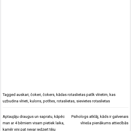
Tagged
auskari
,
čokeri
,
čokers
,
kādas rotaslietas patīk vīrietim
,
kas
uzbudina vīrieti
,
kulons
,
potītes
,
rotaslietas
,
sievietes rotaslietas
Ziņu
Aptaujāju draugus un sapratu, kāpēc
Psihologs atklāj, kāds ir galvenais
izvēlne
man ar 4 bērniem visam pietiek laika,
vīrieša pienākums attiecībās
kamēr viņi pat nevar iedzert tēju