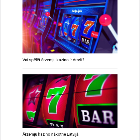
Vai spēlēt ārzemju kazino ir droši?
Ārzemju kazino nākotne Latvijā