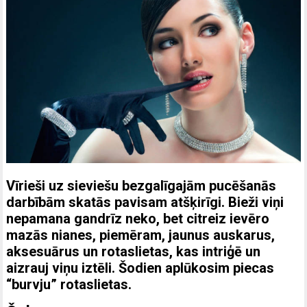
Vīrieši uz sieviešu bezgalīgajām pucēšanās
darbībām skatās pavisam atšķirīgi. Bieži viņi
nepamana gandrīz neko, bet citreiz ievēro
mazās nianes, piemēram, jaunus auskarus,
aksesuārus un rotaslietas, kas intriģē un
aizrauj viņu iztēli. Šodien aplūkosim piecas
“burvju” rotaslietas.