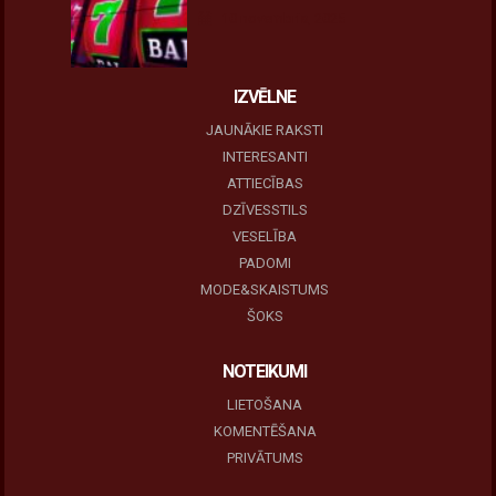
10 novembris, 2025
IZVĒLNE
JAUNĀKIE RAKSTI
INTERESANTI
ATTIECĪBAS
DZĪVESSTILS
VESELĪBA
PADOMI
MODE&SKAISTUMS
ŠOKS
NOTEIKUMI
LIETOŠANA
KOMENTĒŠANA
PRIVĀTUMS