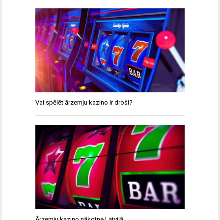
Vai spēlēt ārzemju kazino ir droši?
Ārzemju kazino nākotne Latvijā