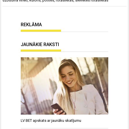
uzbudina vīrieti
,
kulons
,
potītes
,
rotaslietas
,
sievietes rotaslietas
REKLĀMA
JAUNĀKIE RAKSTI
LV BET apskats ar jaunāku skatījumu