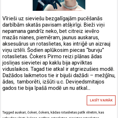
Vīrieši uz sieviešu bezgalīgajām pucēšanās
darbībām skatās pavisam atšķirīgi. Bieži viņi
nepamana gandrīz neko, bet citreiz ievēro
mazās nianes, piemēram, jaunus auskarus,
aksesuārus un rotaslietas, kas intriģē un aizrauj
viņu iztēli. Šodien aplūkosim piecas “burvju”
rotaslietas. Čokers Pirmo reizi plānas ādas
josliņas sievietei ap kaklu bija apvilktas
viduslaikos. Tagad tie atkal ir atgriezušies modē.
Dažādos laikmetos tie ir bijuši dažādi – mežģīnu,
ādas, tamborēti, izšūti u.c. Deviņedsmitajos
gados tie bija īpašā modē un nu atkal…
LASĪT VAIRĀK
Tagged
auskari
,
čokeri
,
čokers
,
kādas rotaslietas patīk vīrietim
,
kas