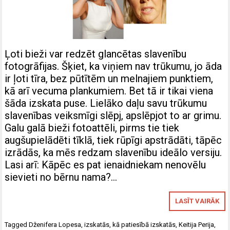
Ļoti bieži var redzēt glancētas slavenību
fotogrāfijas. Šķiet, ka viņiem nav trūkumu, jo āda
ir ļoti tīra, bez pūtītēm un melnajiem punktiem,
kā arī vecuma plankumiem. Bet tā ir tikai viena
šāda izskata puse. Lielāko daļu savu trūkumu
slavenības veiksmīgi slēpj, apslēpjot to ar grimu.
Galu galā bieži fotoattēli, pirms tie tiek
augšupielādēti tīklā, tiek rūpīgi apstrādāti, tāpēc
izrādās, ka mēs redzam slavenību ideālo versiju.
Lasi arī: Kāpēc es pat ienaidniekam nenovēlu
sievieti no bērnu nama?…
LASĪT VAIRĀK
Tagged
Dženifera Lopesa
,
izskatās
,
kā patiesībā izskatās
,
Keitija Perija
,