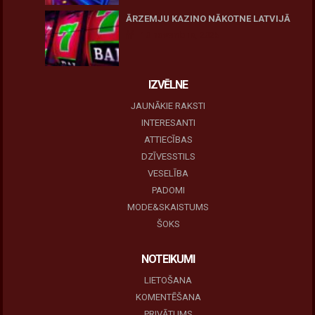
ĀRZEMJU KAZINO NĀKOTNE LATVIJĀ
10 novembris, 2025
IZVĒLNE
JAUNĀKIE RAKSTI
INTERESANTI
ATTIECĪBAS
DZĪVESSTILS
VESELĪBA
PADOMI
MODE&SKAISTUMS
ŠOKS
NOTEIKUMI
LIETOŠANA
KOMENTĒŠANA
PRIVĀTUMS