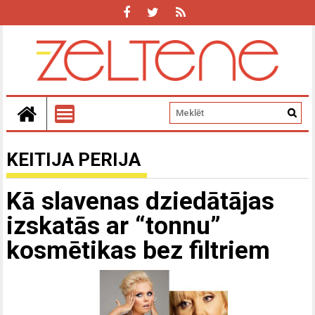
KEITIJA PERIJA
Kā slavenas dziedātājas
izskatās ar “tonnu”
kosmētikas bez filtriem