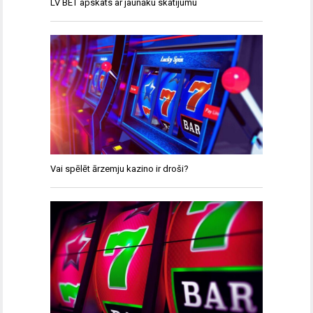
LV BET apskats ar jaunāku skatījumu
Vai spēlēt ārzemju kazino ir droši?