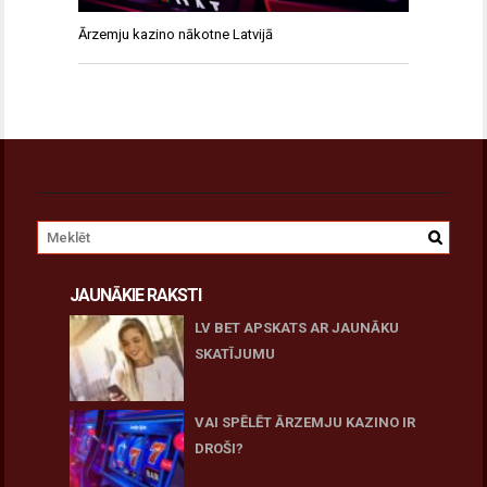
Ārzemju kazino nākotne Latvijā
JAUNĀKIE RAKSTI
LV BET APSKATS AR JAUNĀKU
SKATĪJUMU
27 novembris, 2025
VAI SPĒLĒT ĀRZEMJU KAZINO IR
DROŠI?
10 novembris, 2025