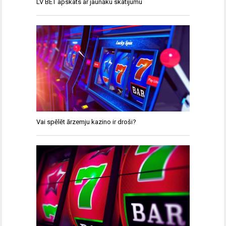
LV BET apskats ar jaunāku skatījumu
Vai spēlēt ārzemju kazino ir droši?