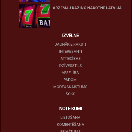
ĀRZEMJU KAZINO NĀKOTNE LATVIJĀ
10 novembris, 2025
IZVĒLNE
JAUNĀKIE RAKSTI
INTERESANTI
ATTIECĪBAS
DZĪVESSTILS
VESELĪBA
PADOMI
MODE&SKAISTUMS
ŠOKS
NOTEIKUMI
LIETOŠANA
KOMENTĒŠANA
PRIVĀTUMS