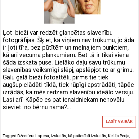
Ļoti bieži var redzēt glancētas slavenību
fotogrāfijas. Šķiet, ka viņiem nav trūkumu, jo āda
ir ļoti tīra, bez pūtītēm un melnajiem punktiem,
kā arī vecuma plankumiem. Bet tā ir tikai viena
šāda izskata puse. Lielāko daļu savu trūkumu
slavenības veiksmīgi slēpj, apslēpjot to ar grimu.
Galu galā bieži fotoattēli, pirms tie tiek
augšupielādēti tīklā, tiek rūpīgi apstrādāti, tāpēc
izrādās, ka mēs redzam slavenību ideālo versiju.
Lasi arī: Kāpēc es pat ienaidniekam nenovēlu
sievieti no bērnu nama?…
LASĪT VAIRĀK
Tagged
Dženifera Lopesa
,
izskatās
,
kā patiesībā izskatās
,
Keitija Perija
,