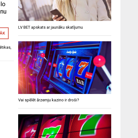
ālo
rnu
LV BET apskats ar jaunāku skatījumu
RĀK
ētikas
,
Vai spēlēt ārzemju kazino ir droši?