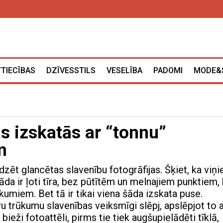
TTIECĪBAS
DZĪVESSTILS
VESELĪBA
PADOMI
MODE&
s izskatās ar “tonnu”
m
edzēt glancētas slavenību fotogrāfijas. Šķiet, ka viņ
āda ir ļoti tīra, bez pūtītēm un melnajiem punktiem,
umiem. Bet tā ir tikai viena šāda izskata puse.
u trūkumu slavenības veiksmīgi slēpj, apslēpjot to 
bieži fotoattēli, pirms tie tiek augšupielādēti tīklā,