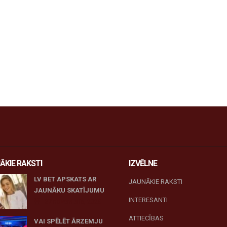
ĀKIE RAKSTI
IZVĒLNE
LV BET APSKATS AR
JAUNĀKIE RAKSTI
JAUNĀKU SKATĪJUMU
INTERESANTI
27 novembris, 2025
ATTIECĪBAS
VAI SPĒLĒT ĀRZEMJU