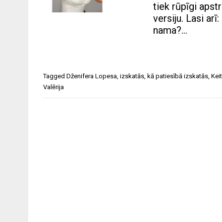
tiek rūpīgi aps
versiju. Lasi ar
nama?…
Tagged
Dženifera Lopesa
,
izskatās
,
kā patiesībā izskatās
,
Keit
Valērija