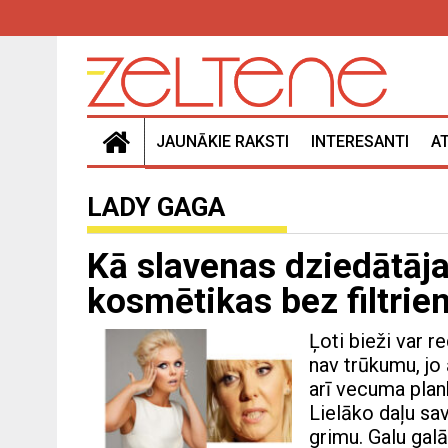
JAUNĀKIE RAKSTI
INTERESANTI
A
LADY GAGA
Kā slavenas dziedātāja
kosmētikas bez filtrie
Ļoti bieži var r
nav trūkumu, jo 
arī vecuma plank
Lielāko daļu sav
grimu. Galu galā 