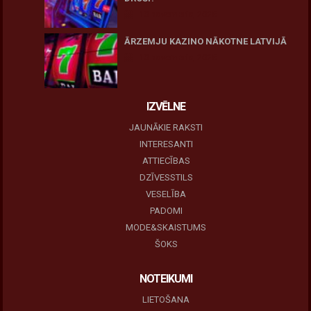
10 novembris, 2025
ĀRZEMJU KAZINO NĀKOTNE LATVIJĀ
10 novembris, 2025
IZVĒLNE
JAUNĀKIE RAKSTI
INTERESANTI
ATTIECĪBAS
DZĪVESSTILS
VESELĪBA
PADOMI
MODE&SKAISTUMS
ŠOKS
NOTEIKUMI
LIETOŠANA