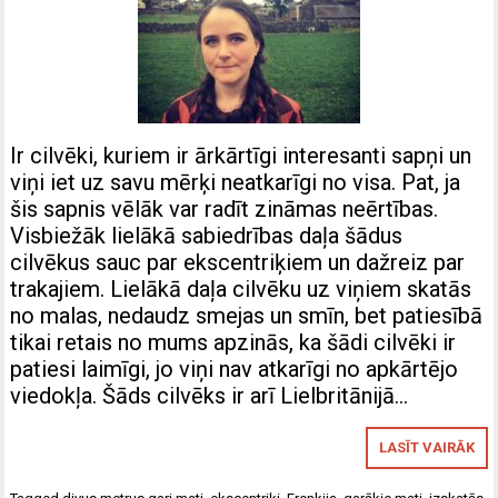
Ir cilvēki, kuriem ir ārkārtīgi interesanti sapņi un
viņi iet uz savu mērķi neatkarīgi no visa. Pat, ja
šis sapnis vēlāk var radīt zināmas neērtības.
Visbiežāk lielākā sabiedrības daļa šādus
cilvēkus sauc par ekscentriķiem un dažreiz par
trakajiem. Lielākā daļa cilvēku uz viņiem skatās
no malas, nedaudz smejas un smīn, bet patiesībā
tikai retais no mums apzinās, ka šādi cilvēki ir
patiesi laimīgi, jo viņi nav atkarīgi no apkārtējo
viedokļa. Šāds cilvēks ir arī Lielbritānijā…
LASĪT VAIRĀK