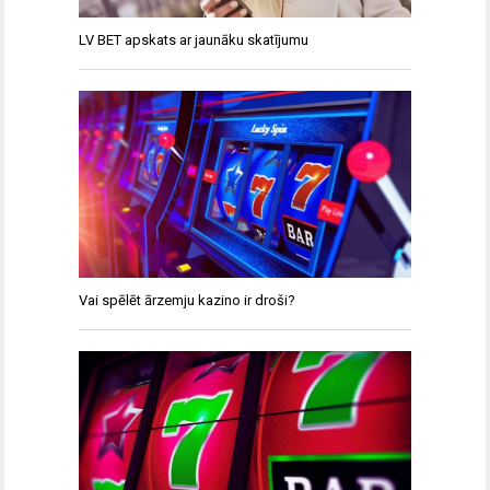
LV BET apskats ar jaunāku skatījumu
Vai spēlēt ārzemju kazino ir droši?