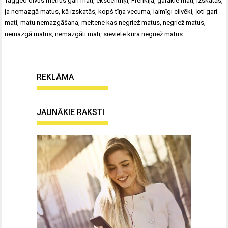
Tagged
divus metrus gari mati
,
ekscentriķi
,
Frenkija
,
garākie mati
,
izskatās
,
ja nemazgā matus
,
kā izskatās
,
kopš tīņa vecuma
,
laimīgi cilvēki
,
ļoti gari
mati
,
matu nemazgāšana
,
meitene kas negriež matus
,
negriež matus
,
nemazgā matus
,
nemazgāti mati
,
sieviete kura negriež matus
REKLĀMA
JAUNĀKIE RAKSTI