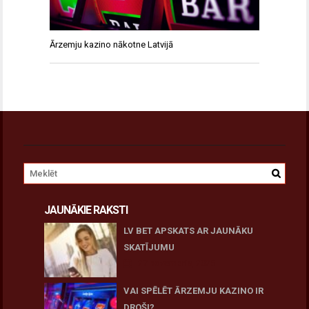
Ārzemju kazino nākotne Latvijā
JAUNĀKIE RAKSTI
LV BET APSKATS AR JAUNĀKU
SKATĪJUMU
27 novembris, 2025
VAI SPĒLĒT ĀRZEMJU KAZINO IR
DROŠI?