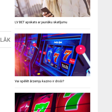
LV BET apskats ar jaunāku skatījumu
LĀK
Vai spēlēt ārzemju kazino ir droši?