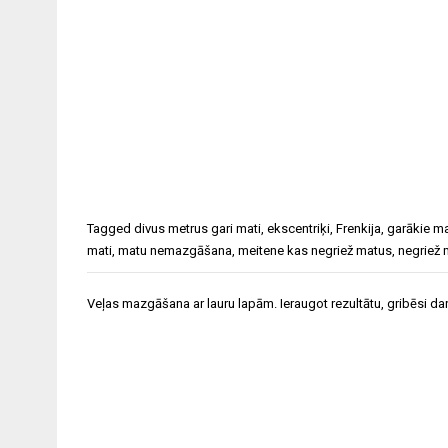
Tagged
divus metrus gari mati
,
ekscentriķi
,
Frenkija
,
garākie ma
mati
,
matu nemazgāšana
,
meitene kas negriež matus
,
negriež 
Ziņu
Veļas mazgāšana ar lauru lapām. Ieraugot rezultātu, gribēsi dar
izvēlne