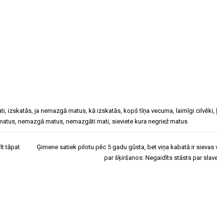
ti
,
izskatās
,
ja nemazgā matus
,
kā izskatās
,
kopš tīņa vecuma
,
laimīgi cilvēki
,
matus
,
nemazgā matus
,
nemazgāti mati
,
sieviete kura negriež matus
īt tāpat
Ģimene satiek pilotu pēc 5 gadu gūsta, bet viņa kabatā ir sievas 
par šķiršanos: Negaidīts stāsts par slav