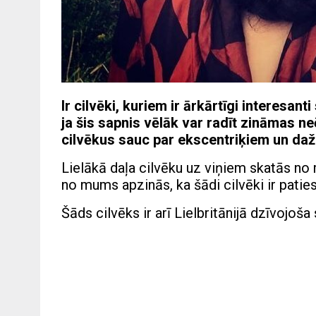
Ir cilvēki, kuriem ir ārkārtīgi interesant
ja šis sapnis vēlāk var radīt zināmas ne
cilvēkus sauc par ekscentriķiem un dažr
Lielākā daļa cilvēku uz viņiem skatās no 
no mums apzinās, ka šādi cilvēki ir patiesi
Šāds cilvēks ir arī Lielbritānijā dzīvojoša 