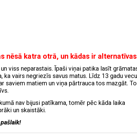
s nēsā katra otrā, un kādas ir alternatīvas
n viss neparastais. Īpaši viņai patika lasīt grāmata
 ka vairs negriezīs savus matus. Līdz 13 gadu ve
 par saviem matiem un viņa pārtrauca tos mazgāt. T
īvs.
kumā nav bijusi patīkama, tomēr pēc kāda laika
rāki un skaistāki.
 pašlaik!