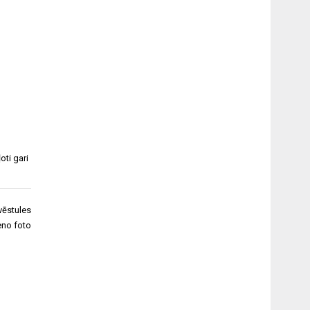
ļoti gari
vēstules
eno foto