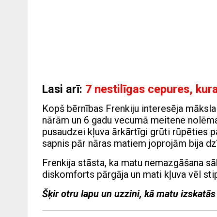
Lasi arī:
7 nestilīgas cepures, kura
Kopš bērnības Frenkiju interesēja māksla u
nārām un 6 gadu vecumā meitene nolēma,
pusaudzei kļuva ārkārtīgi grūti rūpēties
sapnis pār nāras matiem joprojām bija dz
Frenkija stāsta, ka matu nemazgāšana sā
diskomforts pārgāja un mati kļuva vēl stip
Šķir otru lapu un uzzini, kā matu izskatās