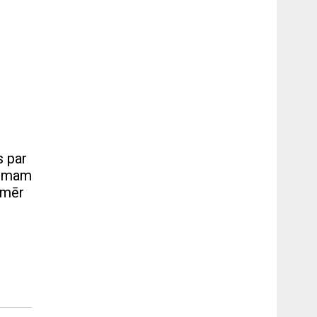
s par
cumam
omēr