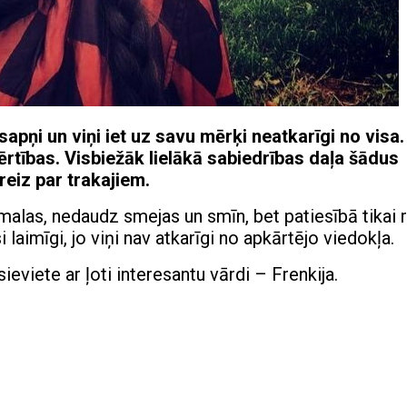
i sapņi un viņi iet uz savu mērķi neatkarīgi no visa.
ērtības. Visbiežāk lielākā sabiedrības daļa šādus
eiz par trakajiem.
malas, nedaudz smejas un smīn, bet patiesībā tikai r
 laimīgi, jo viņi nav atkarīgi no apkārtējo viedokļa.
sieviete ar ļoti interesantu vārdi – Frenkija.