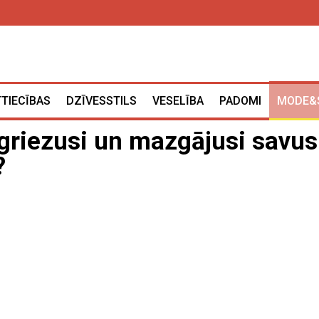
TTIECĪBAS
DZĪVESSTILS
VESELĪBA
PADOMI
MODE&
 griezusi un mazgājusi savus
?