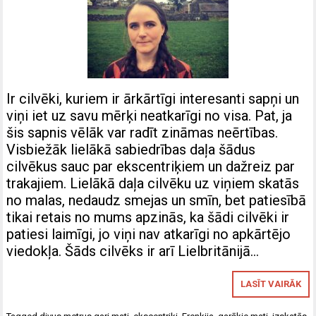
Ir cilvēki, kuriem ir ārkārtīgi interesanti sapņi un
viņi iet uz savu mērķi neatkarīgi no visa. Pat, ja
šis sapnis vēlāk var radīt zināmas neērtības.
Visbiežāk lielākā sabiedrības daļa šādus
cilvēkus sauc par ekscentriķiem un dažreiz par
trakajiem. Lielākā daļa cilvēku uz viņiem skatās
no malas, nedaudz smejas un smīn, bet patiesībā
tikai retais no mums apzinās, ka šādi cilvēki ir
patiesi laimīgi, jo viņi nav atkarīgi no apkārtējo
viedokļa. Šāds cilvēks ir arī Lielbritānijā…
LASĪT VAIRĀK