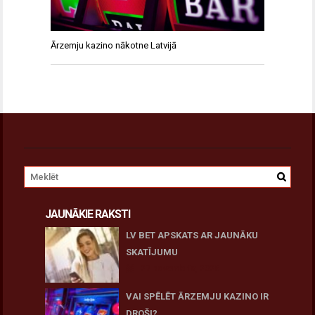
Ārzemju kazino nākotne Latvijā
JAUNĀKIE RAKSTI
LV BET APSKATS AR JAUNĀKU
SKATĪJUMU
27 novembris, 2025
VAI SPĒLĒT ĀRZEMJU KAZINO IR
DROŠI?