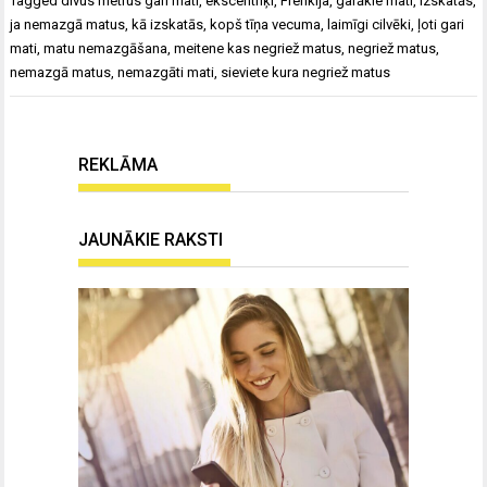
Tagged
divus metrus gari mati
,
ekscentriķi
,
Frenkija
,
garākie mati
,
izskatās
,
ja nemazgā matus
,
kā izskatās
,
kopš tīņa vecuma
,
laimīgi cilvēki
,
ļoti gari
mati
,
matu nemazgāšana
,
meitene kas negriež matus
,
negriež matus
,
nemazgā matus
,
nemazgāti mati
,
sieviete kura negriež matus
REKLĀMA
JAUNĀKIE RAKSTI