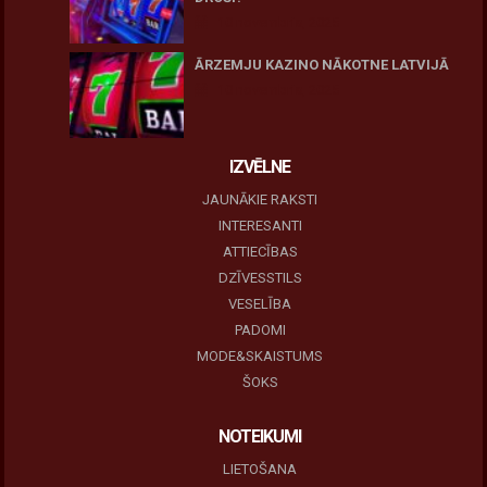
10 novembris, 2025
ĀRZEMJU KAZINO NĀKOTNE LATVIJĀ
10 novembris, 2025
IZVĒLNE
JAUNĀKIE RAKSTI
INTERESANTI
ATTIECĪBAS
DZĪVESSTILS
VESELĪBA
PADOMI
MODE&SKAISTUMS
ŠOKS
NOTEIKUMI
LIETOŠANA