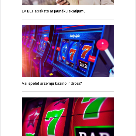
LV BET apskats ar jaunāku skatījumu
Vai spēlēt ārzemju kazino ir droši?