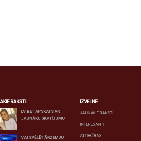
ĀKIE RAKSTI
IZVĒLNE
LV BET APSKATS AR
JAUNĀKIE RAKSTI
JAUNĀKU SKATĪJUMU
INTERESANTI
27 novembris, 2025
ATTIECĪBAS
VAI SPĒLĒT ĀRZEMJU