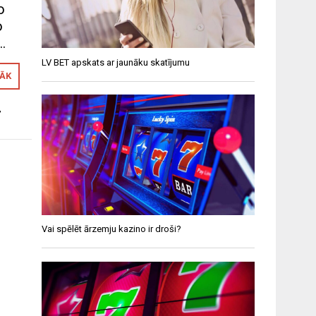
o
o
…
LV BET apskats ar jaunāku skatījumu
RĀK
,
Vai spēlēt ārzemju kazino ir droši?