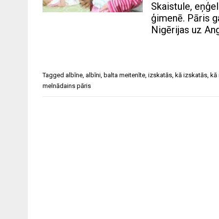
Skaistule, eņģe
ģimenē. Pāris 
Nigērijas uz Ang
Tagged
albīne
,
albīni
,
balta meitenīte
,
izskatās
,
kā izskatās
,
kā
melnādains pāris