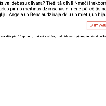
lis vai debesu dāvana? Tieši tā dēvē Nmači Ihekbor
gadus pirms meitiņas dzimšanas ģimene pārcēlās n
liju. Angela un Bens audzināja dēlu un mietu, un bija
LASĪT VAI
 izskatās pēc 10 gadiem
,
meitenīte albīne
,
melnādainam pārim piedzimst balta