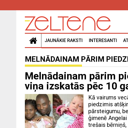
JAUNĀKIE RAKSTI
INTERESANTI
A
MELNĀDAINAM PĀRIM PIEDZ
Melnādainam pārim pie
viņa izskatās pēc 10 
Kā vairums vecā
piedzimis atšķi
pārsteigumu, b
ģimenē Angelai 
trešais bērniņš,