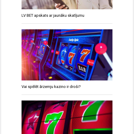
LV BET apskats ar jaunāku skatījumu
Vai spēlēt ārzemju kazino ir droši?