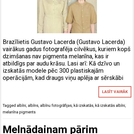
Brazīlietis Gustavo Lacerda (Gustavo Lacerda)
vairākus gadus fotografēja cilvēkus, kuriem kopš
dzimšanas nav pigmenta melanīna, kas ir
atbildīgs par audu krāsu. Lasi arī: Kā dzīvo un
izskatās modele pēc 300 plastiskajām
operācijām, kad draugs viņu aplēja ar sērskābi
LASĪT VAIRĀK
Tagged
albīni
,
albīns
,
albīnu fotogrāfijas
,
kā izskatās
,
kā izskatās albīni
,
melanīna pigments
Melnādainam pārim