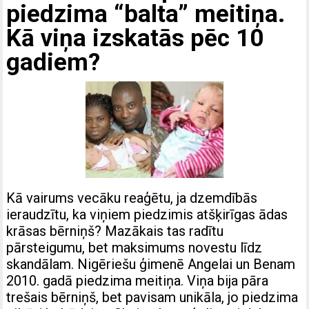
piedzima “balta” meitiņa.
Kā viņa izskatās pēc 10
gadiem?
Kā vairums vecāku reaģētu, ja dzemdībās
ieraudzītu, ka viņiem piedzimis atšķirīgas ādas
krāsas bērniņš? Mazākais tas radītu
pārsteigumu, bet maksimums novestu līdz
skandālam. Nigēriešu ģimenē Angelai un Benam
2010. gadā piedzima meitiņa. Viņa bija pāra
trešais bērniņš, bet pavisam unikāla, jo piedzima