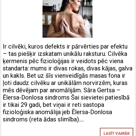
Ir cilvēki, kuros defekts ir pārvērties par efektu
– tas piešķir izskatam unikālu raksturu. Cilvēka
ķermenis pēc fizioloģijas ir veidots pēc viena
standarta: mums ir divas rokas, divas kājas, galva
un kakls. Bet uz šīs vienveidīgās masas fona ir
ļoti daudz cilvēku ar unikālām norvirzēm, kuras
mēs dēvējam par anomālijām. Sāra Gertsa –
Ēlersa-Donlosa sindroms Šai sievietei patiesībā
ir tikai 29 gadi, bet viņai ir reti sastopa
fizioloģiska anomālija jeb Ēlersa-Donlosa
sindroms (reta ādas slimība)….
LASĪT VAIRĀK