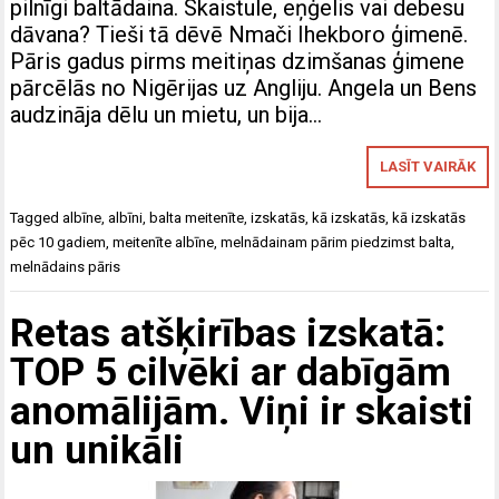
pilnīgi baltādaina. Skaistule, eņģelis vai debesu
dāvana? Tieši tā dēvē Nmači Ihekboro ģimenē.
Pāris gadus pirms meitiņas dzimšanas ģimene
pārcēlās no Nigērijas uz Angliju. Angela un Bens
audzināja dēlu un mietu, un bija…
LASĪT VAIRĀK
Tagged
albīne
,
albīni
,
balta meitenīte
,
izskatās
,
kā izskatās
,
kā izskatās
pēc 10 gadiem
,
meitenīte albīne
,
melnādainam pārim piedzimst balta
,
melnādains pāris
Retas atšķirības izskatā:
TOP 5 cilvēki ar dabīgām
anomālijām. Viņi ir skaisti
un unikāli