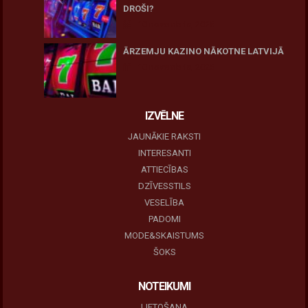
DROŠI?
10 novembris, 2025
ĀRZEMJU KAZINO NĀKOTNE LATVIJĀ
10 novembris, 2025
IZVĒLNE
JAUNĀKIE RAKSTI
INTERESANTI
ATTIECĪBAS
DZĪVESSTILS
VESELĪBA
PADOMI
MODE&SKAISTUMS
ŠOKS
NOTEIKUMI
LIETOŠANA