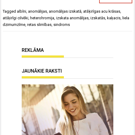
Tagged
albīni
,
anomālijas
,
anomālijas izskatā
,
atšķirīgas acu krāsas
,
atšķirīgi cilvēki
,
heterohromija
,
izskata anomālijas
,
izskatās
,
kaķacis
,
liela
dzimumzīme
,
retas slimības
,
sindroms
REKLĀMA
JAUNĀKIE RAKSTI