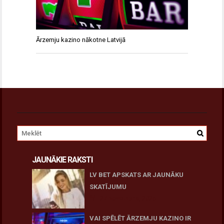
Ārzemju kazino nākotne Latvijā
JAUNĀKIE RAKSTI
LV BET APSKATS AR JAUNĀKU
SKATĪJUMU
27 novembris, 2025
VAI SPĒLĒT ĀRZEMJU KAZINO IR