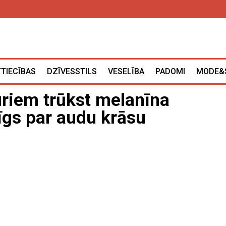
TTIECĪBAS
DZĪVESSTILS
VESELĪBA
PADOMI
MODE&
kuriem trūkst melanīna
dīgs par audu krāsu