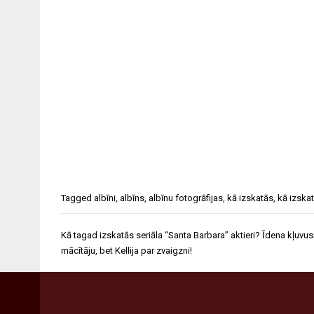
Tagged
albīni
,
albīns
,
albīnu fotogrāfijas
,
kā izskatās
,
kā izskat
Ziņu
Kā tagad izskatās seriāla “Santa Barbara” aktieri? Īdena kļuvus
izvēlne
mācītāju, bet Kellija par zvaigzni!