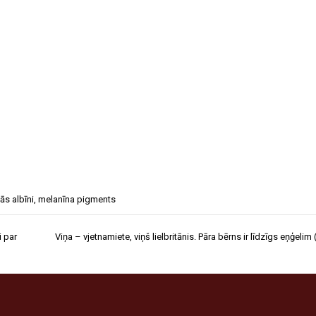
ās albīni
,
melanīna pigments
i par
Viņa – vjetnamiete, viņš lielbritānis. Pāra bērns ir līdzīgs eņģeli