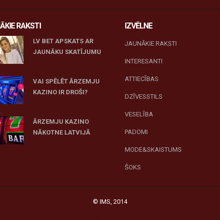
ĀKIE RAKSTI
IZVĒLNE
LV BET APSKATS AR
JAUNĀKIE RAKSTI
JAUNĀKU SKATĪJUMU
INTERESANTI
27 novembris, 2025
ATTIECĪBAS
VAI SPĒLĒT ĀRZEMJU
KAZINO IR DROŠI?
DZĪVESSTILS
10 novembris, 2025
VESELĪBA
ĀRZEMJU KAZINO
PADOMI
NĀKOTNE LATVIJĀ
10 novembris, 2025
MODE&SKAISTUMS
ŠOKS
© IMS, 2014