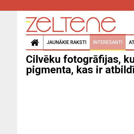
JAUNĀKIE RAKSTI
INTERESANTI
A
Cilvēku fotogrāfijas, 
pigmenta, kas ir atbil