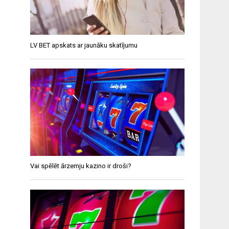
LV BET apskats ar jaunāku skatījumu
Vai spēlēt ārzemju kazino ir droši?