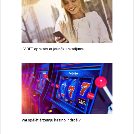
LV BET apskats ar jaunāku skatījumu
Vai spēlēt ārzemju kazino ir droši?