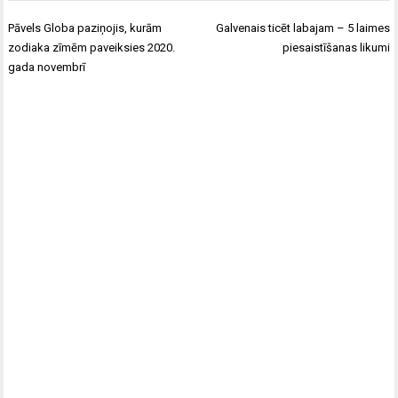
Ziņu
Pāvels Globa paziņojis, kurām
Galvenais ticēt labajam – 5 laimes
izvēlne
zodiaka zīmēm paveiksies 2020.
piesaistīšanas likumi
gada novembrī