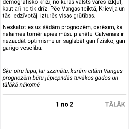
demogrāfisko krīzi, no kuras valsts varēs izkļūt,
kaut arī ne tik drīz. Pēc Vangas teiktā, Krievija un
tās iedzīvotāji izturēs visas grūtības.
Neskatoties uz šādām prognozēm, cerēsim, ka
nelaimes tomēr apies mūsu planētu. Galvenais ir
nezaudēt optimismu un saglabāt gan fizisko, gan
garīgo veselību.
Šķir otru lapu, lai uzzinātu, kurām citām Vangas
prognozēm būtu jāpiepildās tuvākos gados un
tālākā nākotnē
1 no 2
TĀLĀK