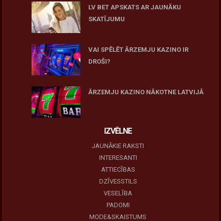
LV BET APSKATS AR JAUNĀKU
SKATĪJUMU
27 novembris, 2025
VAI SPĒLĒT ĀRZEMJU KAZINO IR
DROŠI?
10 novembris, 2025
ĀRZEMJU KAZINO NĀKOTNE LATVIJĀ
10 novembris, 2025
IZVĒLNE
JAUNĀKIE RAKSTI
INTERESANTI
ATTIECĪBAS
DZĪVESSTILS
VESELĪBA
PADOMI
MODE&SKAISTUMS