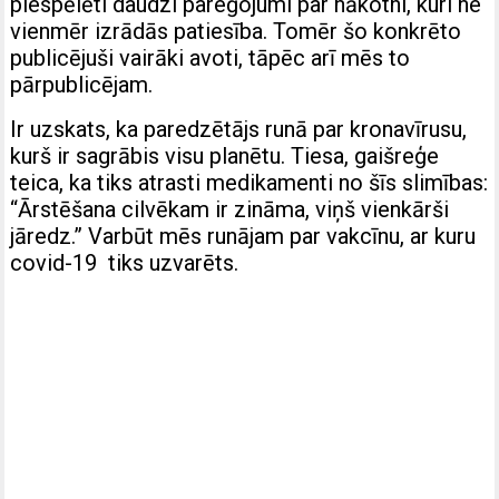
piespēlēti daudzi pareģojumi par nākotni, kuri ne
vienmēr izrādās patiesība. Tomēr šo konkrēto
publicējuši vairāki avoti, tāpēc arī mēs to
pārpublicējam.
Ir uzskats, ka paredzētājs runā par kronavīrusu,
kurš ir sagrābis visu planētu. Tiesa, gaišreģe
teica, ka tiks atrasti medikamenti no šīs slimības:
“Ārstēšana cilvēkam ir zināma, viņš vienkārši
jāredz.” Varbūt mēs runājam par vakcīnu, ar kuru
covid-19 tiks uzvarēts.