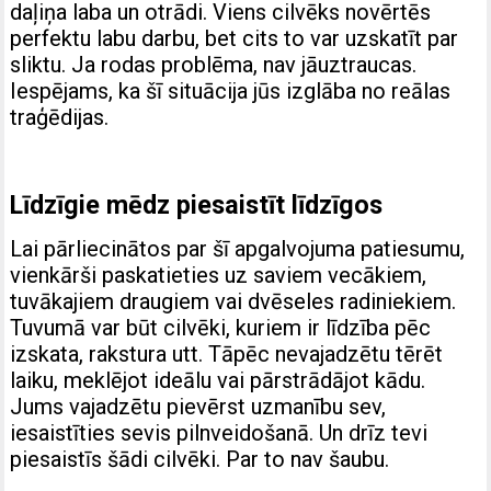
daļiņa laba un otrādi. Viens cilvēks novērtēs
perfektu labu darbu, bet cits to var uzskatīt par
sliktu. Ja rodas problēma, nav jāuztraucas.
Iespējams, ka šī situācija jūs izglāba no reālas
traģēdijas.
Līdzīgie mēdz piesaistīt līdzīgos
Lai pārliecinātos par šī apgalvojuma patiesumu,
vienkārši paskatieties uz saviem vecākiem,
tuvākajiem draugiem vai dvēseles radiniekiem.
Tuvumā var būt cilvēki, kuriem ir līdzība pēc
izskata, rakstura utt. Tāpēc nevajadzētu tērēt
laiku, meklējot ideālu vai pārstrādājot kādu.
Jums vajadzētu pievērst uzmanību sev,
iesaistīties sevis pilnveidošanā. Un drīz tevi
piesaistīs šādi cilvēki. Par to nav šaubu.