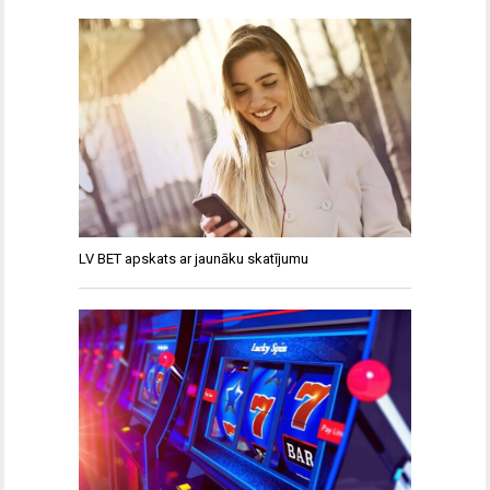
LV BET apskats ar jaunāku skatījumu