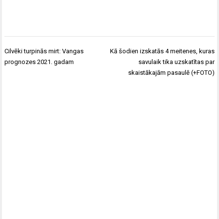
Ziņu
Cilvēki turpinās mirt: Vangas
Kā šodien izskatās 4 meitenes, kuras
izvēlne
prognozes 2021. gadam
savulaik tika uzskatītas par
skaistākajām pasaulē (+FOTO)