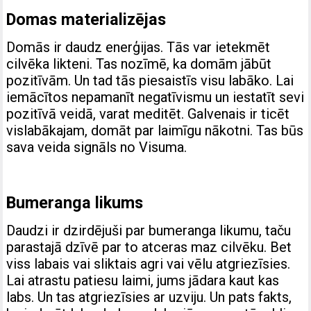
Domas materializējas
Domās ir daudz enerģijas. Tās var ietekmēt
cilvēka likteni. Tas nozīmē, ka domām jābūt
pozitīvām. Un tad tās piesaistīs visu labāko. Lai
iemācītos nepamanīt negatīvismu un iestatīt sevi
pozitīvā veidā, varat meditēt. Galvenais ir ticēt
vislabākajam, domāt par laimīgu nākotni. Tas būs
sava veida signāls no Visuma.
Bumeranga likums
Daudzi ir dzirdējuši par bumeranga likumu, taču
parastajā dzīvē par to atceras maz cilvēku. Bet
viss labais vai sliktais agri vai vēlu atgriezīsies.
Lai atrastu patiesu laimi, jums jādara kaut kas
labs. Un tas atgriezīsies ar uzviju. Un pats fakts,