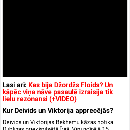
Lasi arī:
Kas bija Džordžs Floids? Un
kāpēc viņa nāve pasaulē izraisīja tik
lielu rezonansi (+VIDEO)
Kur Deivids un Viktorija apprecējās?
Deivida un Viktorijas Bekhemu kāzas notika
Dublinas priekšpilsētā Īrijā. Viņi noīrējā 15.