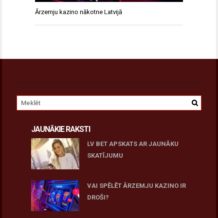
Ārzemju kazino nākotne Latvijā
JAUNĀKIE RAKSTI
LV BET APSKATS AR JAUNĀKU
SKATĪJUMU
27 novembris, 2025
VAI SPĒLĒT ĀRZEMJU KAZINO IR
DROŠI?
10 novembris, 2025