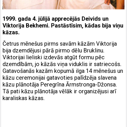
1999. gada 4. jūlijā apprecējās Deivids un
Viktorija Bekhemi. Pastāstīsim, kādas bija viņu
kāzas.
Četrus mēnešus pirms savām kāzām Viktorija
bija dzemdējusi pārā pirmo dēlu Bruklinu.
Viktorijai lieliski izdevās atgūt formu pēc
dzemdībām, jo kāzās viņa viduklis ir satriecošs.
Gatavošanās kazām kopumā ilga 14 mēnešus un
kāzu ceremonijai gatavoties palīdzēja slavena
kāzu plānotāja Peregrīna Ārmstronga-Džonsa.
Tā pati kāzu plānotāja vēlāk ir organizējusi arī
karaliskas kāzas.