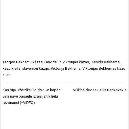
Tagged
Bekhemu kāzas
,
Deivida un Viktorijas kāzas
,
Deivids Bekhems
,
kāzu kleita
,
slavenību kāzas
,
Viktorija Bekhema
,
Viktorijas Bekhemas kāzu
kleita
Ziņu
Kas bija Džordžs Floids? Un kāpēc
Mūžībā devies Pauls Bankovskis
izvēlne
viņa nāve pasaulē izraisīja tik lielu
rezonansi (+VIDEO)