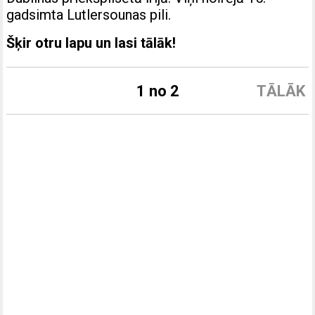
gadsimta Lutlersounas pili.
Šķir otru lapu un lasi tālāk!
1 no 2
TĀLĀK