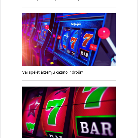
Vai spēlēt ārzemju kazino ir droši?