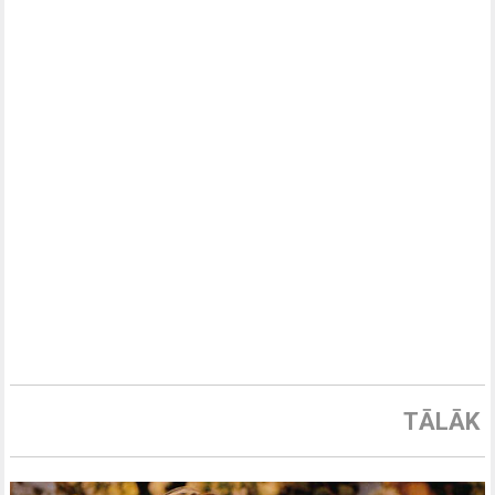
TĀLĀK