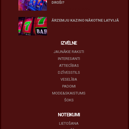
DROŠI?
10 novembris, 2025
ĀRZEMJU KAZINO NĀKOTNE LATVIJĀ
10 novembris, 2025
IZVĒLNE
JAUNĀKIE RAKSTI
INTERESANTI
ATTIECĪBAS
DZĪVESSTILS
VESELĪBA
PADOMI
MODE&SKAISTUMS
ŠOKS
NOTEIKUMI
LIETOŠANA