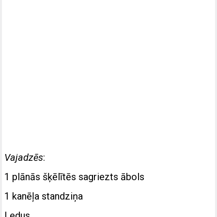
Vajadzēs
:
1 plānās šķēlītēs sagriezts ābols
1 kanēļa standziņa
Ledus