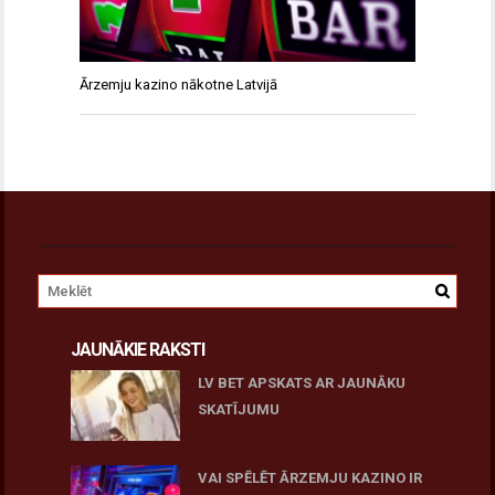
Ārzemju kazino nākotne Latvijā
JAUNĀKIE RAKSTI
LV BET APSKATS AR JAUNĀKU
SKATĪJUMU
27 novembris, 2025
VAI SPĒLĒT ĀRZEMJU KAZINO IR