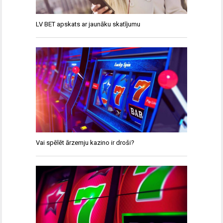
LV BET apskats ar jaunāku skatījumu
Vai spēlēt ārzemju kazino ir droši?