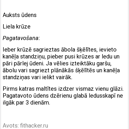
Auksts ūdens
Liela krūze
Pagatavošana
:
Ieber krūzē sagrieztas ābola šķēlītes, ievieto
kanēļa standziņu, pieber pusi krūzes ar ledu un
pāri pārlej ūdeni. Ja vēlies izteiktāku garšu,
ābolu vari sagriezt plānākās šķēlītēs un kanēļa
standziņas vari ielikt vairāk.
Pirms katras maltītes izdzer vismaz vienu glāzi.
Pagatavoto ūdens dzērienu glabā ledusskapī ne
ilgāk par 3 dienām.
Avots: fithacker.ru