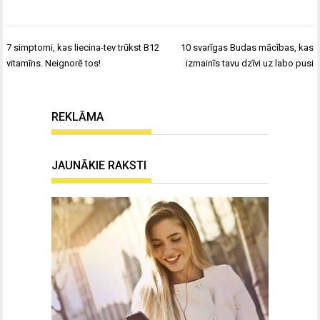
Ziņu
7 simptomi, kas liecina-tev trūkst B12
10 svarīgas Budas mācības, kas
izvēlne
vitamīns. Neignorē tos!
izmainīs tavu dzīvi uz labo pusi
REKLĀMA
JAUNĀKIE RAKSTI