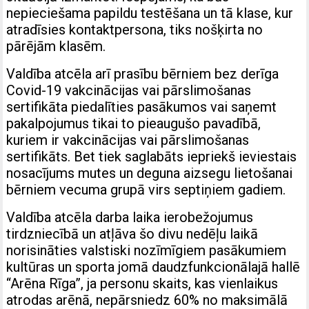
nepieciešama papildu testēšana un tā klase, kur
atradīsies kontaktpersona, tiks nošķirta no
pārējām klasēm.
Valdība atcēla arī prasību bērniem bez derīga
Covid-19 vakcinācijas vai pārslimošanas
sertifikāta piedalīties pasākumos vai saņemt
pakalpojumus tikai to pieaugušo pavadībā,
kuriem ir vakcinācijas vai pārslimošanas
sertifikāts. Bet tiek saglabāts iepriekš ieviestais
nosacījums mutes un deguna aizsegu lietošanai
bērniem vecuma grupā virs septiņiem gadiem.
Valdība atcēla darba laika ierobežojumus
tirdzniecībā un atļāva šo divu nedēļu laikā
norisināties valstiski nozīmīgiem pasākumiem
kultūras un sporta jomā daudzfunkcionālajā hallē
“Arēna Rīga”, ja personu skaits, kas vienlaikus
atrodas arēnā, nepārsniedz 60% no maksimālā