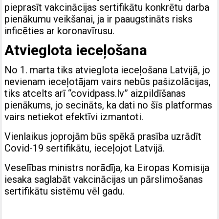
pieprasīt vakcinācijas sertifikātu konkrētu darba
pienākumu veikšanai, ja ir paaugstināts risks
inficēties ar koronavīrusu.
Atvieglota ieceļošana
No 1. marta tiks atvieglota ieceļošana Latvijā, jo
nevienam ieceļotājam vairs nebūs pašizolācijas,
tiks atcelts arī “covidpass.lv” aizpildīšanas
pienākums, jo secināts, ka dati no šīs platformas
vairs netiekot efektīvi izmantoti.
Vienlaikus joprojām būs spēkā prasība uzrādīt
Covid-19 sertifikātu, ieceļojot Latvijā.
Veselības ministrs norādīja, ka Eiropas Komisija
iesaka saglabāt vakcinācijas un pārslimošanas
sertifikātu sistēmu vēl gadu.