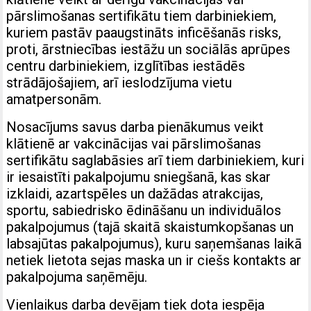
pārslimošanas sertifikātu tiem darbiniekiem,
kuriem pastāv paaugstināts inficēšanās risks,
proti, ārstniecības iestāžu un sociālās aprūpes
centru darbiniekiem, izglītības iestādēs
strādājošajiem, arī ieslodzījuma vietu
amatpersonām.
Nosacījums savus darba pienākumus veikt
klātienē ar vakcinācijas vai pārslimošanas
sertifikātu saglabāsies arī tiem darbiniekiem, kuri
ir iesaistīti pakalpojumu sniegšanā, kas skar
izklaidi, azartspēles un dažādas atrakcijas,
sportu, sabiedrisko ēdināšanu un individuālos
pakalpojumus (tajā skaitā skaistumkopšanas un
labsajūtas pakalpojumus), kuru saņemšanas laikā
netiek lietota sejas maska un ir ciešs kontakts ar
pakalpojuma saņēmēju.
Vienlaikus darba devējam tiek dota iespēja