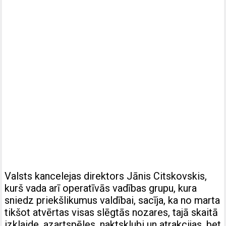
Valsts kancelejas direktors Jānis Citskovskis,
kurš vada arī operatīvās vadības grupu, kura
sniedz priekšlikumus valdībai, sacīja, ka no marta
tikšot atvērtas visas slēgtās nozares, tajā skaitā
izklaide, azartspēles, naktsklubi un atrakcijas, bet