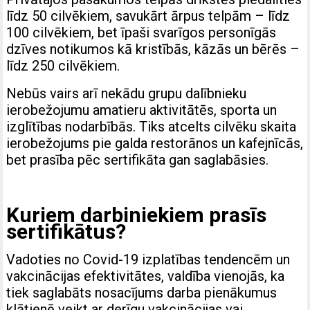
līdz 50 cilvēkiem, savukārt ārpus telpām – līdz
100 cilvēkiem, bet īpaši svarīgos personīgās
dzīves notikumos kā kristībās, kāzās un bērēs –
līdz 250 cilvēkiem.
Nebūs vairs arī nekādu grupu dalībnieku
ierobežojumu amatieru aktivitātēs, sporta un
izglītības nodarbībās. Tiks atcelts cilvēku skaita
ierobežojums pie galda restorānos un kafejnīcās,
bet prasība pēc sertifikāta gan saglabāsies.
Kuriem darbiniekiem prasīs
sertifikātus?
Vadoties no Covid-19 izplatības tendencēm un
vakcinācijas efektivitātes, valdība vienojās, ka
tiek saglabāts nosacījums darba pienākumus
klātienē veikt ar derīgu vakcinācijas vai