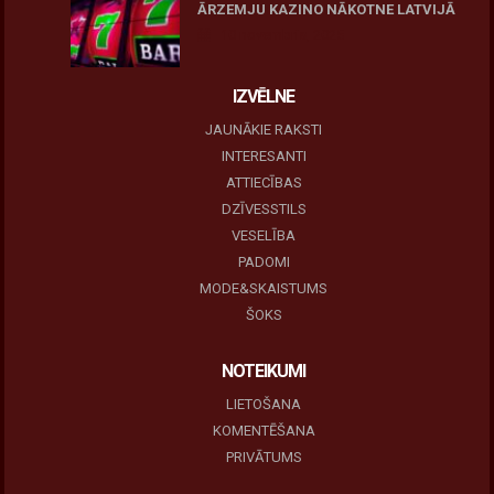
ĀRZEMJU KAZINO NĀKOTNE LATVIJĀ
10 novembris, 2025
IZVĒLNE
JAUNĀKIE RAKSTI
INTERESANTI
ATTIECĪBAS
DZĪVESSTILS
VESELĪBA
PADOMI
MODE&SKAISTUMS
ŠOKS
NOTEIKUMI
LIETOŠANA
KOMENTĒŠANA
PRIVĀTUMS