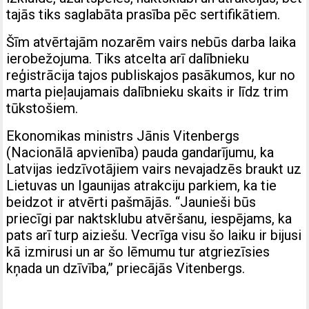
tajās tiks saglabāta prasība pēc sertifikātiem.
Šīm atvērtajām nozarēm vairs nebūs darba laika
ierobežojuma. Tiks atcelta arī dalībnieku
reģistrācija tajos publiskajos pasākumos, kur no
marta pieļaujamais dalībnieku skaits ir līdz trim
tūkstošiem.
Ekonomikas ministrs Jānis Vitenbergs
(Nacionālā apvienība) pauda gandarījumu, ka
Latvijas iedzīvotājiem vairs nevajadzēs braukt uz
Lietuvas un Igaunijas atrakciju parkiem, ka tie
beidzot ir atvērti pašmājās. “Jaunieši būs
priecīgi par naktsklubu atvēršanu, iespējams, ka
pats arī turp aiziešu. Vec­rīga visu šo laiku ir bijusi
kā izmirusi un ar šo lēmumu tur atgriezīsies
kņada un dzīvība,” priecājās Vitenbergs.