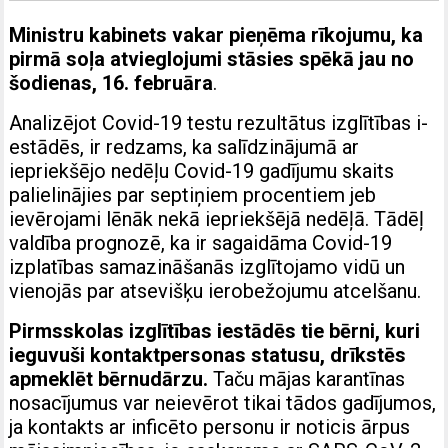
Ministru kabinets vakar pieņēma rīkojumu, ka
pirmā soļa atvieglojumi stāsies spēkā jau no
šodienas, 16. februāra
.
Analizējot Covid-19 testu rezultātus izglītības i­
e­stādēs, ir redzams, ka salīdzinājumā ar
iepriekšējo nedēļu Covid-19 gadījumu skaits
palielinājies par septiņiem procentiem jeb
ievērojami lēnāk nekā iepriekšējā nedēļā. Tādēļ
valdība prognozē, ka ir sagaidāma Covid-19
izplatības samazināšanās izglītojamo vidū un
vienojās par atsevišķu ierobežojumu atcelšanu.
Pirmsskolas izglītības iestādēs tie bērni, kuri
ieguvuši kontaktpersonas statusu, drīkstēs
apmeklēt bērnudārzu.
Taču mājas karantīnas
nosacījumus var neievērot tikai tādos gadījumos,
ja kontakts ar inficēto personu ir noticis ārpus