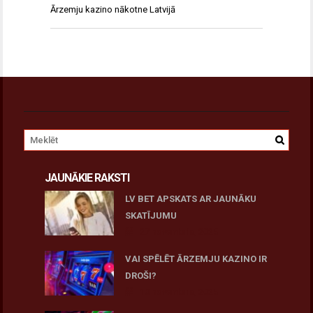
Ārzemju kazino nākotne Latvijā
JAUNĀKIE RAKSTI
LV BET APSKATS AR JAUNĀKU
SKATĪJUMU
27 novembris, 2025
VAI SPĒLĒT ĀRZEMJU KAZINO IR
DROŠI?
10 novembris, 2025