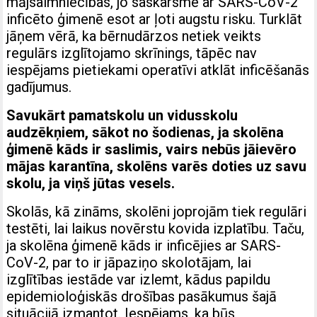
mājsaimniecības, jo saskar­sme ar SARS-CoV-2
inficēto ģimenē esot ar ļoti augstu risku. Turklāt
jāņem vērā, ka bērnudārzos netiek veikts
regulārs izglītojamo skrīnings, tāpēc nav
iespējams pietiekami operatīvi atklāt inficēšanās
gadījumus.
Savukārt pamatskolu un vidusskolu
audzēkņiem, sākot no šodienas, ja skolēna
ģimenē kāds ir saslimis, vairs nebūs jāievēro
mājas karantīna, skolēns varēs doties uz savu
skolu, ja viņš jūtas vesels.
Skolās, kā zināms, skolēni joprojām tiek regulāri
testēti, lai laikus novērstu kovida izplatību. Taču,
ja skolēna ģimenē kāds ir inficējies ar SARS-
CoV-2, par to ir jāpaziņo skolotājam, lai
izglītības iestāde var izlemt, kādus papildu
epidemioloģiskās drošības pasākumus šajā
situācijā izmantot. Iespējams, ka būs