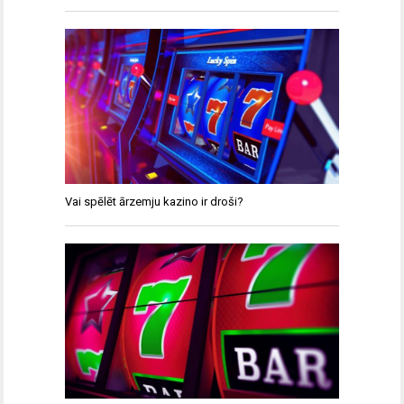
Vai spēlēt ārzemju kazino ir droši?