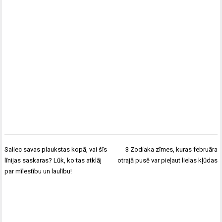
Ziņu
Saliec savas plaukstas kopā, vai šīs
3 Zodiaka zīmes, kuras februāra
izvēlne
līnijas saskaras? Lūk, ko tas atklāj
otrajā pusē var pieļaut lielas kļūdas
par mīlestību un laulību!