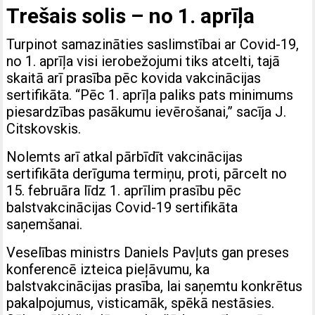
Trešais solis – no 1. aprīļa
Turpinot samazināties saslimstībai ar Covid-19,
no 1. aprīļa visi ierobežojumi tiks atcelti, tajā
skaitā arī prasība pēc kovida vakcinācijas
sertifikāta. “Pēc 1. aprīļa paliks pats minimums
piesardzības pasākumu ievērošanai,” sacīja J.
Citskovskis.
Nolemts arī atkal pārbīdīt vakcinācijas
sertifikāta derīguma termiņu, proti, pārcelt no
15. februāra līdz 1. aprīlim prasību pēc
balstvakcinācijas Covid-19 sertifikāta
saņemšanai.
Veselības ministrs Daniels Pav­ļuts gan preses
konferencē izteica pieļāvumu, ka
balstvakcinācijas prasība, lai saņemtu konkrētus
pakalpojumus, visticamāk, spēkā nestāsies.