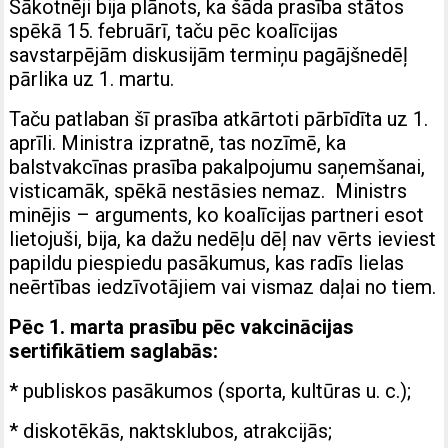
Sākotnēji bija plānots, ka šāda prasība stātos
spēkā 15. februārī, taču pēc koalīcijas
savstarpējām diskusijām termiņu pagājšnedēļ
pārlika uz 1. martu.
Taču patlaban šī prasība atkārtoti pārbīdīta uz 1.
aprīli. Ministra izpratnē, tas nozīmē, ka
balstvakcīnas prasība pakalpojumu saņemšanai,
visticamāk, spēkā nestāsies nemaz. Ministrs
minējis – arguments, ko koalīcijas partneri esot
lietojuši, bija, ka dažu nedēļu dēļ nav vērts ieviest
papildu piespiedu pasākumus, kas radīs lielas
neērtības iedzīvotājiem vai vismaz daļai no tiem.
Pēc 1. marta prasību pēc vakcinācijas
sertifikātiem saglabās:
* publiskos pasākumos (sporta, kultūras u. c.);
* diskotēkās, naktsklubos, atrakcijās;