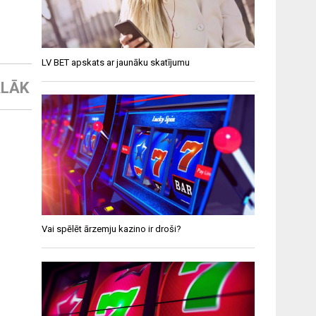
LV BET apskats ar jaunāku skatījumu
LĀK
Vai spēlēt ārzemju kazino ir droši?