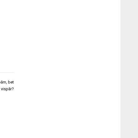
bām, bet
 vispār?