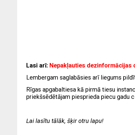
Lasi arī:
Nepakļauties dezinformācijas d
Lembergam saglabāsies arī liegums pildī
Rīgas apgabaltiesa kā pirmā tiesu instan
priekšsēdētājam piesprieda piecu gadu c
Lai lasītu tālāk, šķir otru lapu!