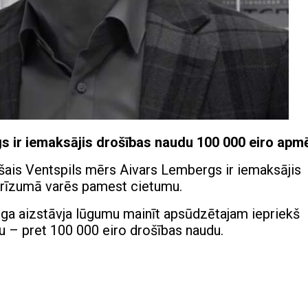
s ir iemaksājis drošības naudu 100 000 eiro apm
ais Ventspils mērs Aivars Lembergs ir iemaksājis
drīzumā varēs pamest cietumu.
ga aizstāvja lūgumu mainīt apsūdzētajam iepriekš
u – pret 100 000 eiro drošības naudu.