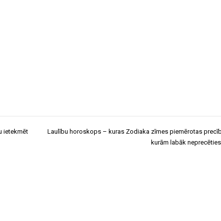
u ietekmēt
Laulību horoskops – kuras Zodiaka zīmes piemērotas precī
kurām labāk neprecēties