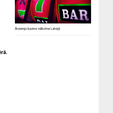
Ārzemju kazino nākotne Latvijā
ērā.