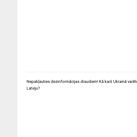
Ziņu
Nepakļauties dezinformācijas draudiem! Kā karš Ukrainā varēt
izvēlne
Latviju?