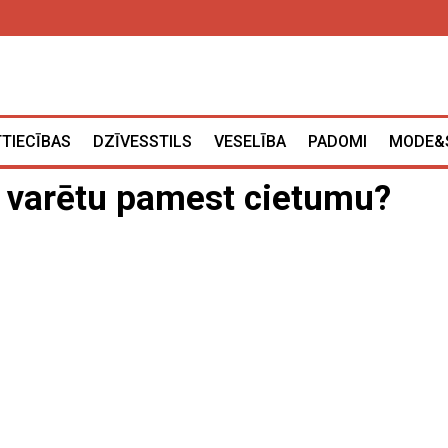
TTIECĪBAS
DZĪVESSTILS
VESELĪBA
PADOMI
MODE&
 varētu pamest cietumu?