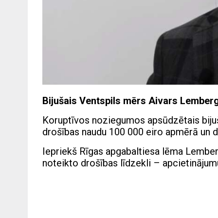
Bijušais Ventspils mērs Aivars Lemberg
Koruptīvos noziegumos apsūdzētais bijuš
drošības naudu 100 000 eiro apmērā un 
Iepriekš Rīgas apgabaltiesa lēma Lember
noteikto drošības līdzekli – apcietinājum