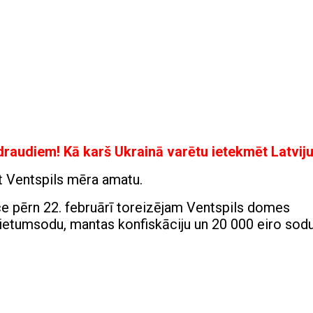
raudiem! Kā karš Ukrainā varētu ietekmēt Latvij
t Ventspils mēra amatu.
ce pērn 22. februārī toreizējam Ventspils domes
ietumsodu, mantas konfiskāciju un 20 000 eiro sodu