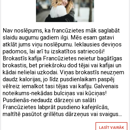
Nav noslēpums, ka francūzietes māk saglabāt
slaidu augumu gadiem ilgi. Mēs esam gatavi
atklāt jums viņu noslēpumu. Ieklausies deviņos
padomos, lai arī tu izskatītos satriecoši!
Brokastīs kafija Francūzietes neietur bagātīgas
brokastis, bet priekšroku dod tējai vai kafijai un
kādai nelielai uzkodai. Viņas brokastīs neuzņem
daudz kalorijas, jo līdz pusdienlaikam paspēj
vēlreiz iemalkot tasi tējas vai kafiju. Galvenais
noteikums-nekādas bulciņas vai kūciņas!
Pusdienās-nedaudz dārzeņi un salāti
Francūzietes labprāt pusdieno kafejnīcās,
maltītē pasūtot grillētus dārzeņus vai svaigus…
LASĪT VAIRĀK