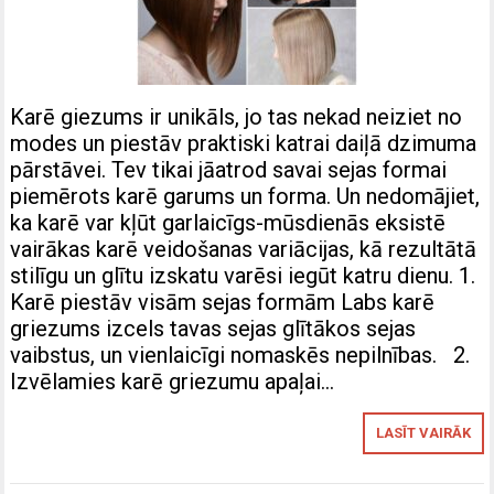
Karē giezums ir unikāls, jo tas nekad neiziet no
modes un piestāv praktiski katrai daiļā dzimuma
pārstāvei. Tev tikai jāatrod savai sejas formai
piemērots karē garums un forma. Un nedomājiet,
ka karē var kļūt garlaicīgs-mūsdienās eksistē
vairākas karē veidošanas variācijas, kā rezultātā
stilīgu un glītu izskatu varēsi iegūt katru dienu. 1.
Karē piestāv visām sejas formām Labs karē
griezums izcels tavas sejas glītākos sejas
vaibstus, un vienlaicīgi nomaskēs nepilnības. 2.
Izvēlamies karē griezumu apaļai…
LASĪT VAIRĀK