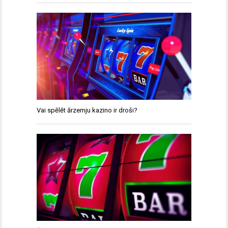
Vai spēlēt ārzemju kazino ir droši?