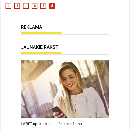
«
1
…
6
7
8
REKLĀMA
JAUNĀKIE RAKSTI
LV BET apskats ar jaunāku skatījumu