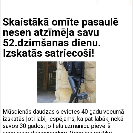
Skaistākā omīte pasaulē
nesen atzīmēja savu
52.dzimšanas dienu.
Izskatās satriecoši!
Mūsdienās daudzas sievietes 40 gadu vecumā
izskatās ļoti labi, iespējams, ka pat labāk, nekā
savos 30 gados, jo lielu uzmanību pievērš