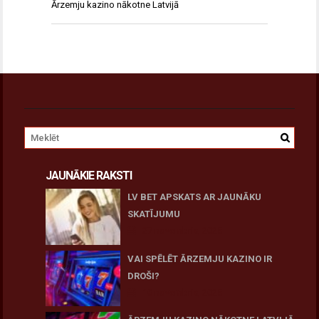
Ārzemju kazino nākotne Latvijā
JAUNĀKIE RAKSTI
LV BET APSKATS AR JAUNĀKU
SKATĪJUMU
27 novembris, 2025
VAI SPĒLĒT ĀRZEMJU KAZINO IR
DROŠI?
10 novembris, 2025