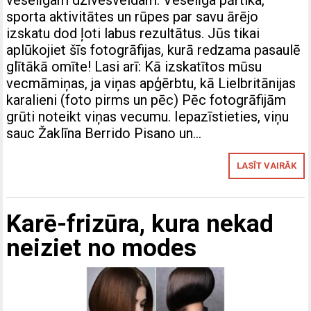
veselīgam dzīvesveidam. Veselīga pārtika,
sporta aktivitātes un rūpes par savu ārējo
izskatu dod ļoti labus rezultātus. Jūs tikai
aplūkojiet šīs fotogrāfijas, kurā redzama pasaulē
glītākā omīte! Lasi arī: Kā izskatītos mūsu
vecmāmiņas, ja viņas apģērbtu, kā Lielbritānijas
karalieni (foto pirms un pēc) Pēc fotogrāfijām
grūti noteikt viņas vecumu. Iepazīstieties, viņu
sauc Žaklīna Berrido Pisano un…
LASĪT VAIRĀK
Karē-frizūra, kura nekad
neiziet no modes