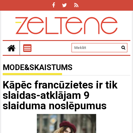
MODE&SKAISTUMS
Kāpēc francūzietes ir tik
slaidas-atklājam 9
slaiduma noslēpumus