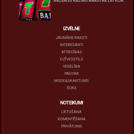
ĀRZEMJU KAZINO NĀKOTNE LATVIJĀ
10 novembris, 2025
IZVĒLNE
JAUNĀKIE RAKSTI
INTERESANTI
ATTIECĪBAS
DZĪVESSTILS
VESELĪBA
PADOMI
MODE&SKAISTUMS
ŠOKS
NOTEIKUMI
LIETOŠANA
KOMENTĒŠANA
PRIVĀTUMS