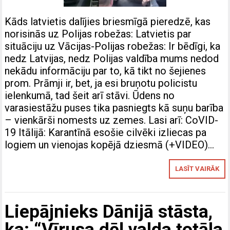
Kāds latvietis dalījies briesmīgā pieredzē, kas
norisinās uz Polijas robežas: Latvietis par
situāciju uz Vācijas-Polijas robežas: Ir bēdīgi, ka
nedz Latvijas, nedz Polijas valdība mums nedod
nekādu informāciju par to, kā tikt no šejienes
prom. Prāmji ir, bet, ja esi bruņotu policistu
ielenkumā, tad šeit arī stāvi. Ūdens no
varasiestāžu puses tika pasniegts kā suņu barība
– vienkārši nomests uz zemes. Lasi arī: CoVID-
19 Itālijā: Karantīnā esošie cilvēki izliecas pa
logiem un vienojas kopējā dziesmā (+VIDEO)…
LASĪT VAIRĀK
Liepājnieks Dānijā stāsta,
ka: “Vīrusa dēļ valda totāla