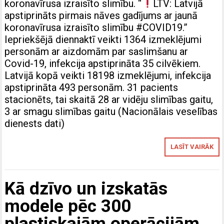
koronavīrusa izraisīto slimību. “
LTV: Latvijā
apstiprināts pirmais nāves gadījums ar jaunā
koronavīrusa izraisīto slimību #COVID19.”
Iepriekšējā diennaktī veikti 1364 izmeklējumi
personām ar aizdomām par saslimšanu ar
Covid-19, infekcija apstiprināta 35 cilvēkiem.
Latvijā kopā veikti 18198 izmeklējumi, infekcija
apstiprināta 493 personām. 31 pacients
stacionēts, tai skaitā 28 ar vidēju slimības gaitu,
3 ar smagu slimības gaitu (Nacionālais veselības
dienests dati)
LASĪT VAIRĀK
Kā dzīvo un izskatās
modele pēc 300
plastiskajām operācijām,