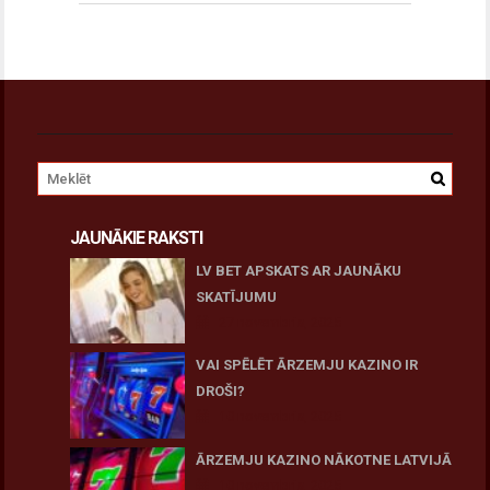
JAUNĀKIE RAKSTI
LV BET APSKATS AR JAUNĀKU
SKATĪJUMU
27 novembris, 2025
VAI SPĒLĒT ĀRZEMJU KAZINO IR
DROŠI?
10 novembris, 2025
ĀRZEMJU KAZINO NĀKOTNE LATVIJĀ
10 novembris, 2025