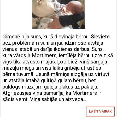
Ģimenē bija suns, kurš dievināja bērnu. Sieviete
bez problēmām suni un jaundzimošo atstāja
vienus istabā un darīja ikdienas darbus. Suns,
kura vārds ir Mortimers, iemīlēja bērnu uzreiz kā
viņš tika atvests mājās. Ļoti bieži viņš sargāja
mazuļa miegu un visu laiku gribēja atrasties
bērna tuvumā. Jaunā māmiņa aizgāja uz virtuvi
un atstāja istabā gultiņā guļam bērnu, bet
buldogs mazajam gulēja blakus uz paklāja.
Atgriezusies viņa pamanīja, ka Mortimers ir
sācis vemt. Viņa sabijās un aizveda…
LASĪT VAIRĀK