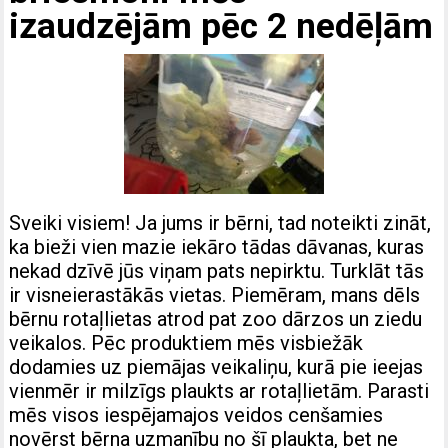
izaudzējām pēc 2 nedēļām
Sveiki visiem! Ja jums ir bērni, tad noteikti zināt,
ka bieži vien mazie iekāro tādas dāvanas, kuras
nekad dzīvē jūs viņam pats nepirktu. Turklāt tās
ir visneierastākās vietas. Piemēram, mans dēls
bērnu rotaļlietas atrod pat zoo dārzos un ziedu
veikalos. Pēc produktiem mēs visbiežāk
dodamies uz piemājas veikaliņu, kurā pie ieejas
vienmēr ir milzīgs plaukts ar rotaļlietām. Parasti
mēs visos iespējamajos veidos cenšamies
novērst bērna uzmanību no šī plaukta, bet ne