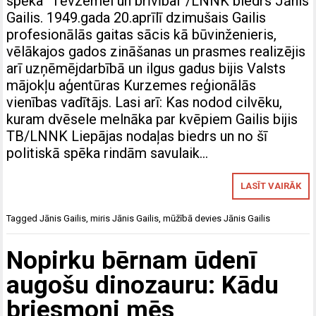
spēka “Tēvzemei un brīvībai”/LNNK biedrs Jānis
Gailis. 1949.gada 20.aprīlī dzimušais Gailis
profesionālās gaitas sācis kā būvinženieris,
vēlākajos gados zināšanas un prasmes realizējis
arī uzņēmējdarbībā un ilgus gadus bijis Valsts
mājokļu aģentūras Kurzemes reģionālās
vienības vadītājs. Lasi arī: Kas nodod cilvēku,
kuram dvēsele melnāka par kvēpiem Gailis bijis
TB/LNNK Liepājas nodaļas biedrs un no šī
politiskā spēka rindām savulaik…
LASĪT VAIRĀK
Tagged
Jānis Gailis
,
miris Jānis Gailis
,
mūžībā devies Jānis Gailis
Nopirku bērnam ūdenī
augošu dinozauru: Kādu
briesmoni mēs