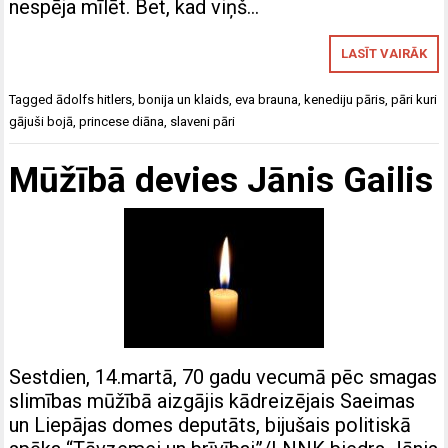
nespēja mīlēt. Bet, kad viņš…
LASĪT VAIRĀK
Tagged
ādolfs hitlers
,
bonija un klaids
,
eva brauna
,
kenediju pāris
,
pāri kuri
gājuši bojā
,
princese diāna
,
slaveni pāri
Mūžībā devies Jānis Gailis
Sestdien, 14.martā, 70 gadu vecumā pēc smagas
slimības mūžībā aizgājis kādreizējais Saeimas
un Liepājas domes deputāts, bijušais politiskā