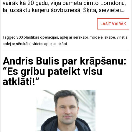
vairāk kā 20 gadu, viņa pameta dimto Lomdonu,
lai uzsāktu karjeru šovbiznesā. Šķita, sievietei…
LASĪT VAIRĀK
Tagged
300 plastikās operācijas
,
aplej ar sērskābi
,
modele
,
skābe
,
vīrietis
aplej ar sērskābi
,
vīrietis aplej ar skābi
Andris Bulis par krāpšanu:
“Es gribu pateikt visu
atklāti!”