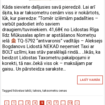
Kāda sieviete dalījusies savā pieredzē. Lai arī
šķita, ka ar taksometru cenām viss ir nokārtots,
lūk, kur pieredze: “Tomēr izlēmām padalīties –
varbūt padodiet info saviem
draugiem/tuviniekiem. 41,68€ no Lidostas Rīga
līdz Mūkusalas aplim ar apstāšanos Nometņu
ielā
TQ-5792 “antivaronis” vadītājs – Aleksejs
Bogdanovs Lidostā NEKAD neņemiet Taxi ar
BOLT uzlīmi, kas stāv paralēlajā rindā… ..likās, ka
beidzot Lidostas Taxometru pakalpojumi ir
korekti, tā nav..čekā viss ok – maksājam par
gaisu.. Un pārsteidza sarakste…
LASĪT VAIRĀK
Tagged
lidostas takši
,
taksis
,
taksometru cenas
«
1
…
3
4
5
6
7
…
13
»