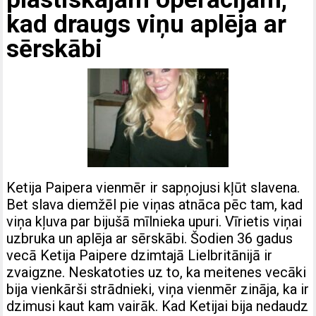
kad draugs viņu aplēja ar
sērskābi
Ketija Paipera vienmēr ir sapņojusi kļūt slavena.
Bet slava diemžēl pie viņas atnāca pēc tam, kad
viņa kļuva par bijušā mīlnieka upuri. Vīrietis viņai
uzbruka un aplēja ar sērskābi. Šodien 36 gadus
vecā Ketija Paipere dzimtajā Lielbritānijā ir
zvaigzne. Neskatoties uz to, ka meitenes vecāki
bija vienkārši strādnieki, viņa vienmēr zināja, ka ir
dzimusi kaut kam vairāk. Kad Ketijai bija nedaudz