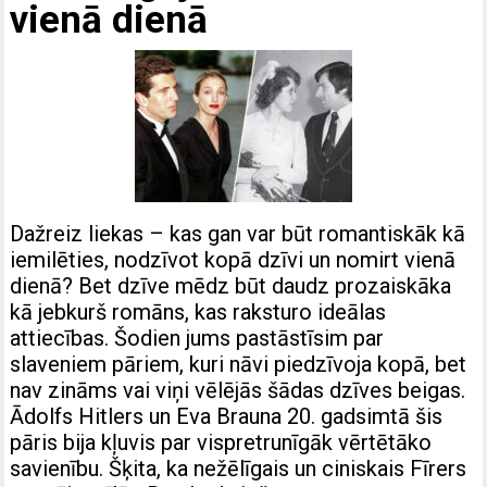
vienā dienā
Dažreiz liekas – kas gan var būt romantiskāk kā
iemilēties, nodzīvot kopā dzīvi un nomirt vienā
dienā? Bet dzīve mēdz būt daudz prozaiskāka
kā jebkurš romāns, kas raksturo ideālas
attiecības. Šodien jums pastāstīsim par
slaveniem pāriem, kuri nāvi piedzīvoja kopā, bet
nav zināms vai viņi vēlējās šādas dzīves beigas.
Ādolfs Hitlers un Eva Brauna 20. gadsimtā šis
pāris bija kļuvis par vispretrunīgāk vērtētāko
savienību. Šķita, ka nežēlīgais un ciniskais Fīrers