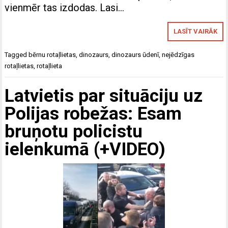
vienmēr tas izdodas. Lasi…
LASĪT VAIRĀK
Tagged
bērnu rotaļlietas
,
dinozaurs
,
dinozaurs ūdenī
,
nejēdzīgas
rotaļlietas
,
rotaļlieta
Latvietis par situāciju uz
Polijas robežas: Esam
bruņotu policistu
ielenkumā (+VIDEO)