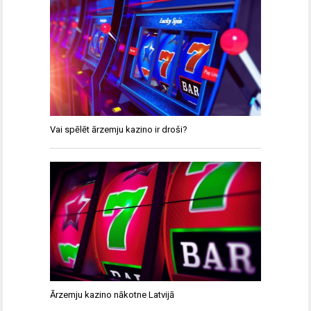
Vai spēlēt ārzemju kazino ir droši?
Ārzemju kazino nākotne Latvijā