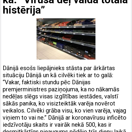
histērija”
Dānijā esošs liepājnieks stāsta par ārkārtas
situāciju Dānijā un kā cilvēki tiek ar to galā:
“Vakar, faktiski stundu pēc Dānijas
premjerministres paziņojuma, ka no nākamās
nedēļas slēgs visas izglītības iestādes, valstī
sākās panika, ko visizteiktāk varēja novērot
veikalos. Cilvēki grāba visu, ko vien varēja, vajag
viņiem to vai ne.” Dānijā ar koronavīrusu inficēto
iedzīvotāju skaits ir vairāk nekā 500, kas ir
desmitkārtīgs pieaugums pēdējo trīs dienu laikā,