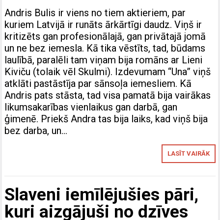
Andris Bulis ir viens no tiem aktieriem, par
kuriem Latvijā ir runāts ārkārtīgi daudz. Viņš ir
kritizēts gan profesionālajā, gan privātajā jomā
un ne bez iemesla. Kā tika vēstīts, tad, būdams
laulībā, paralēli tam viņam bija romāns ar Lieni
Kiviču (tolaik vēl Skulmi). Izdevumam “Una” viņš
atklāti pastāstīja par sānsoļa iemesliem. Kā
Andris pats stāsta, tad visa pamatā bija vairākas
likumsakarības vienlaikus gan darbā, gan
ģimenē. Priekš Andra tas bija laiks, kad viņš bija
bez darba, un…
LASĪT VAIRĀK
Slaveni iemīlējušies pāri,
kuri aizgājuši no dzīves