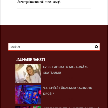
Ārzemju kazino nākotne Latvijā
JAUNĀKIE RAKSTI
LV BET APSKATS AR JAUNĀKU
SKATĪJUMU
27 novembris, 2025
VAI SPĒLĒT ĀRZEMJU KAZINO IR
DROŠI?
10 novembris, 2025