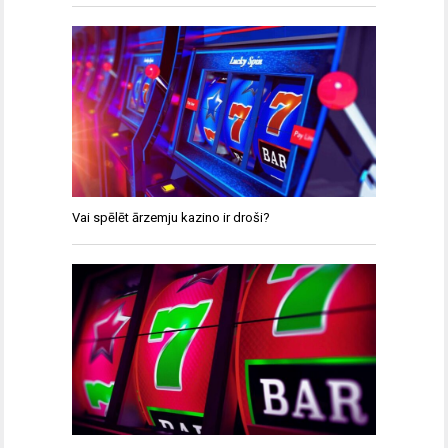
Vai spēlēt ārzemju kazino ir droši?