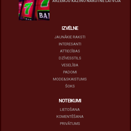
ĀRZEMJU KAZINO NĀKOTNE LATVIJĀ
10 novembris, 2025
IZVĒLNE
JAUNĀKIE RAKSTI
INTERESANTI
ATTIECĪBAS
DZĪVESSTILS
VESELĪBA
PADOMI
MODE&SKAISTUMS
ŠOKS
NOTEIKUMI
LIETOŠANA
KOMENTĒŠANA
PRIVĀTUMS