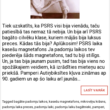
Tiek uzskatīts, ka PSRS visi bija vienādu, taču
patiesībā tas nemaz tā nebija. Un bija arī PSRS
bagāto cilvēku klase, kuriem mājās bija luksus
preces. Kādas tās bija? Aplūkosim! PSRS laika
kasešu magnetafons Ja padomju laikos tev
piederēja šāds magnetafons, tad tu biji stilīgs.
Un, ja tas bija jaunam pusim, tad tas bija viens no
spožākajiem veidiem, kā izrādīties mieteņu acu
priekšā. Pamperi Autiņbiksītes kļuva zināmas ap
90. gadiem un ap šo laiku arī jaunās…
LASĪT VAIRĀK
Tagged
bagātie padomju laikos
,
kasešu magnetafons
,
mikroviļņu krāsns
,
padomju laika preces
,
padomju laiki
,
padomju laiku bagātnieki
,
pamperi
,