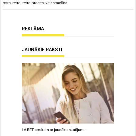
psrs
,
retro
,
retro preces
,
veļasmašīna
REKLĀMA
JAUNĀKIE RAKSTI
LV BET apskats ar jaunāku skatījumu