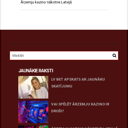
Ārzemju kazino nākotne Latvijā
JAUNĀKIE RAKSTI
LV BET APSKATS AR JAUNĀKU
SKATĪJUMU
27 novembris, 2025
VAI SPĒLĒT ĀRZEMJU KAZINO IR
DROŠI?
10 novembris, 2025