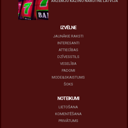
ĀRZEMJU KAZINO NĀKOTNE LATVIJĀ
10 novembris, 2025
IZVĒLNE
JAUNĀKIE RAKSTI
INTERESANTI
ATTIECĪBAS
DZĪVESSTILS
VESELĪBA
PADOMI
MODE&SKAISTUMS
ŠOKS
NOTEIKUMI
LIETOŠANA
KOMENTĒŠANA
PRIVĀTUMS