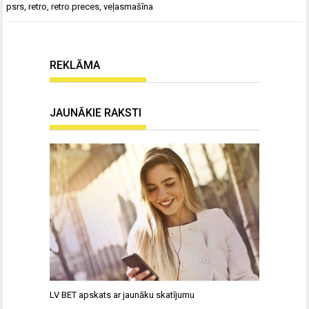
psrs
,
retro
,
retro preces
,
veļasmašīna
REKLĀMA
JAUNĀKIE RAKSTI
LV BET apskats ar jaunāku skatījumu