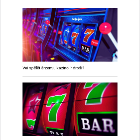
Vai spēlēt ārzemju kazino ir droši?