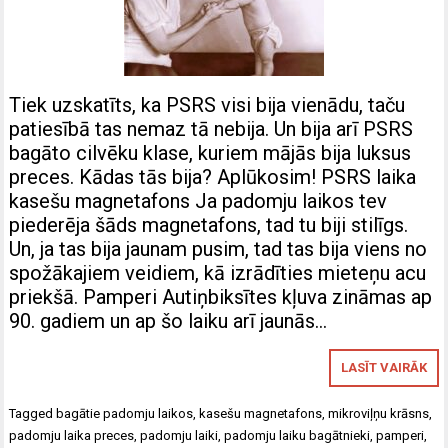
Tiek uzskatīts, ka PSRS visi bija vienādu, taču
patiesībā tas nemaz tā nebija. Un bija arī PSRS
bagāto cilvēku klase, kuriem mājās bija luksus
preces. Kādas tās bija? Aplūkosim! PSRS laika
kasešu magnetafons Ja padomju laikos tev
piederēja šāds magnetafons, tad tu biji stilīgs.
Un, ja tas bija jaunam pusim, tad tas bija viens no
spožākajiem veidiem, kā izrādīties mieteņu acu
priekšā. Pamperi Autiņbiksītes kļuva zināmas ap
90. gadiem un ap šo laiku arī jaunās…
LASĪT VAIRĀK
Tagged
bagātie padomju laikos
,
kasešu magnetafons
,
mikroviļņu krāsns
,
padomju laika preces
,
padomju laiki
,
padomju laiku bagātnieki
,
pamperi
,