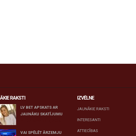
ĀKIE RAKSTI
IZVĒLNE
LV BET APSKATS AR
JAUNĀKIE RAKSTI
JAUNĀKU SKATĪJUMU
INTERESANTI
27 novembris, 2025
ATTIECĪBAS
VAI SPĒLĒT ĀRZEMJU