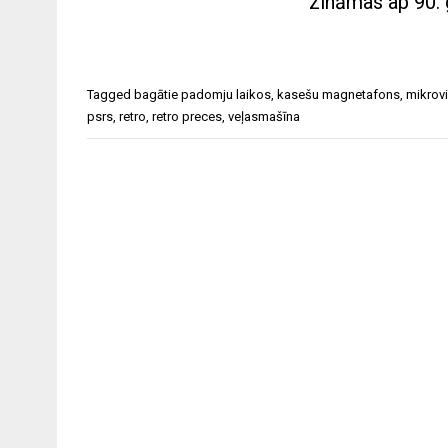
zināmas ap 90. 
Tagged
bagātie padomju laikos
,
kasešu magnetafons
,
mikrovi
psrs
,
retro
,
retro preces
,
veļasmašīna