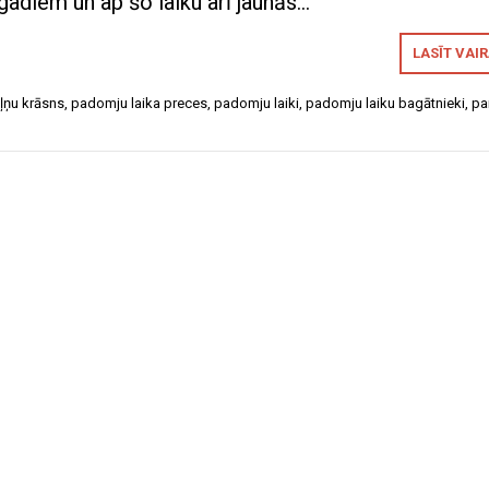
gadiem un ap šo laiku arī jaunās…
LASĪT VAI
ļņu krāsns
,
padomju laika preces
,
padomju laiki
,
padomju laiku bagātnieki
,
pa