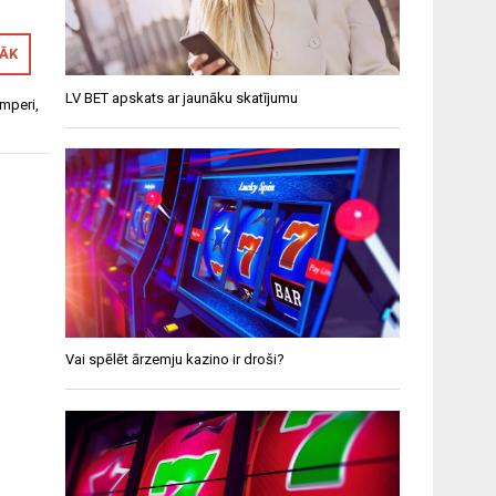
RĀK
LV BET apskats ar jaunāku skatījumu
mperi
,
Vai spēlēt ārzemju kazino ir droši?