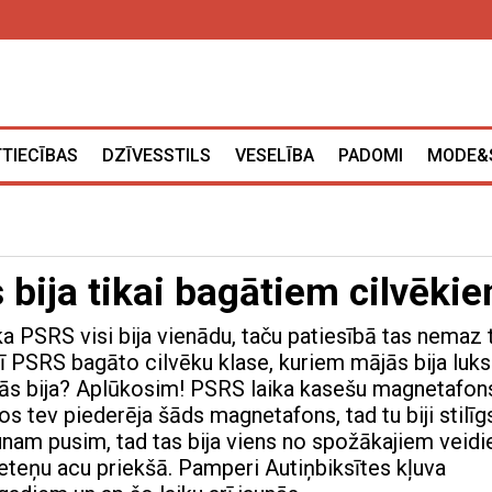
TTIECĪBAS
DZĪVESSTILS
VESELĪBA
PADOMI
MODE&
 bija tikai bagātiem cilvēki
ka PSRS visi bija vienādu, taču patiesībā tas nemaz 
arī PSRS bagāto cilvēku klase, kuriem mājās bija luk
tās bija? Aplūkosim! PSRS laika kasešu magnetafon
s tev piederēja šāds magnetafons, tad tu biji stilīg
jaunam pusim, tad tas bija viens no spožākajiem veid
ieteņu acu priekšā. Pamperi Autiņbiksītes kļuva