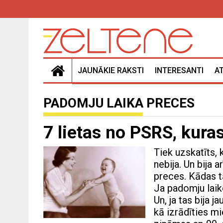
JAUNĀKIE RAKSTI
INTERESANTI
A
PADOMJU LAIKA PRECES
7 lietas no PSRS, kuras
Tiek uzskatīts, 
nebija. Un bija 
preces. Kādas 
Ja padomju laiko
Un, ja tas bija 
kā izrādīties m