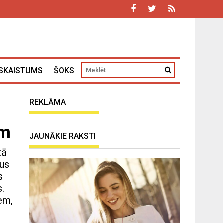
SKAISTUMS
ŠOKS
REKLĀMA
em
JAUNĀKIE RAKSTI
tā
sus
s
s.
iem,