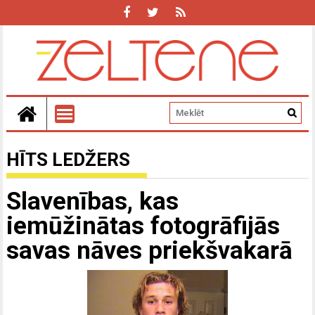
HĪTS LEDŽERS
Slavenības, kas
iemūžinātas fotogrāfijās
savas nāves priekšvakarā