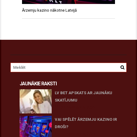
Ārzemju kazino nākotne Latvijā
JAUNĀKIE RAKSTI
LV BET APSKATS AR JAUNĀKU
SKATĪJUMU
27 novembris, 2025
VAI SPĒLĒT ĀRZEMJU KAZINO IR
DROŠI?
10 novembris, 2025