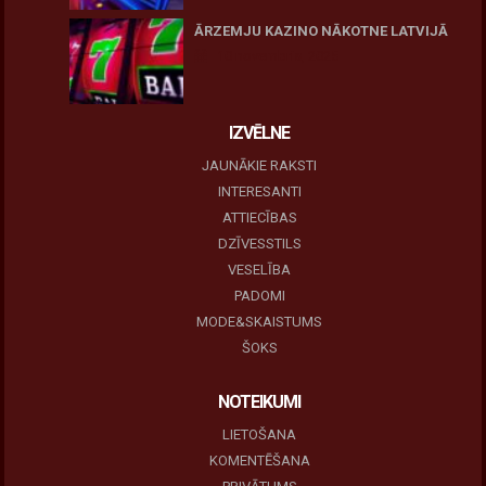
ĀRZEMJU KAZINO NĀKOTNE LATVIJĀ
10 novembris, 2025
IZVĒLNE
JAUNĀKIE RAKSTI
INTERESANTI
ATTIECĪBAS
DZĪVESSTILS
VESELĪBA
PADOMI
MODE&SKAISTUMS
ŠOKS
NOTEIKUMI
LIETOŠANA
KOMENTĒŠANA