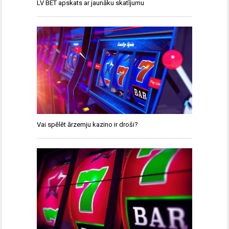
LV BET apskats ar jaunāku skatījumu
Vai spēlēt ārzemju kazino ir droši?