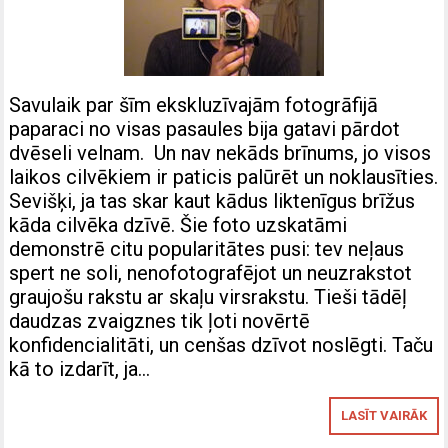
Savulaik par šīm ekskluzīvajām fotogrāfijā
paparaci no visas pasaules bija gatavi pārdot
dvēseli velnam. Un nav nekāds brīnums, jo visos
laikos cilvēkiem ir paticis palūrēt un noklausīties.
Sevišķi, ja tas skar kaut kādus liktenīgus brīžus
kāda cilvēka dzīvē. Šie foto uzskatāmi
demonstrē citu popularitātes pusi: tev neļaus
spert ne soli, nenofotografējot un neuzrakstot
graujošu rakstu ar skaļu virsrakstu. Tieši tādēļ
daudzas zvaigznes tik ļoti novērtē
konfidencialitāti, un cenšas dzīvot noslēgti. Taču
kā to izdarīt, ja…
LASĪT VAIRĀK