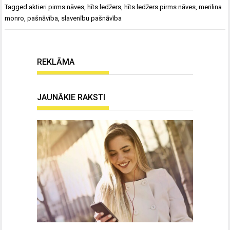
Tagged
aktieri pirms nāves
,
hīts ledžers
,
hīts ledžers pirms nāves
,
merilina
monro
,
pašnāvība
,
slavenību pašnāvība
REKLĀMA
JAUNĀKIE RAKSTI