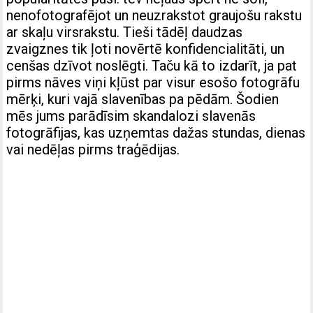
nenofotografējot un neuzrakstot graujošu rakstu
ar skaļu virsrakstu. Tieši tādēļ daudzas
zvaigznes tik ļoti novērtē konfidencialitāti, un
cenšas dzīvot noslēgti. Taču kā to izdarīt, ja pat
pirms nāves viņi kļūst par visur esošo fotogrāfu
mērķi, kuri vajā slavenības pa pēdām. Šodien
mēs jums parādīsim skandalozi slavenās
fotogrāfijas, kas uzņemtas dažas stundas, dienas
vai nedēļas pirms traģēdijas.