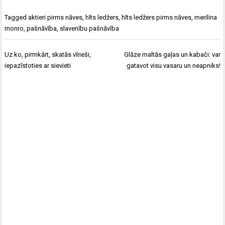
Tagged
aktieri pirms nāves
,
hīts ledžers
,
hīts ledžers pirms nāves
,
merilina
monro
,
pašnāvība
,
slavenību pašnāvība
Ziņu
Uz ko, pirmkārt, skatās vīrieši,
Glāze maltās gaļas un kabači: var
izvēlne
iepazīstoties ar sievieti
gatavot visu vasaru un neapniks!