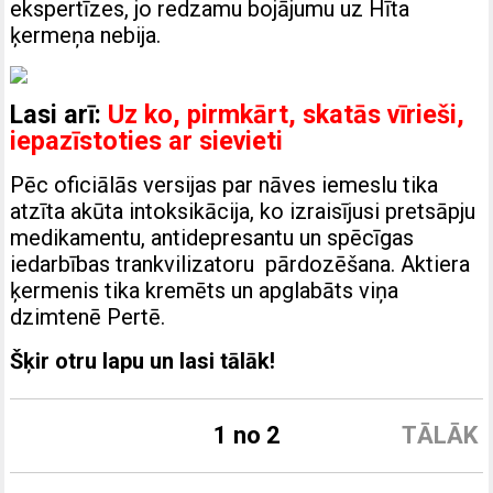
ekspertīzes, jo redzamu bojājumu uz Hīta
ķermeņa nebija.
Lasi arī:
Uz ko, pirmkārt, skatās vīrieši,
iepazīstoties ar sievieti
Pēc oficiālās versijas par nāves iemeslu tika
atzīta akūta intoksikācija, ko izraisījusi pretsāpju
medikamentu, antidepresantu un spēcīgas
iedarbības trankvilizatoru pārdozēšana. Aktiera
ķermenis tika kremēts un apglabāts viņa
dzimtenē Pertē.
Šķir otru lapu un lasi tālāk!
1 no 2
TĀLĀK