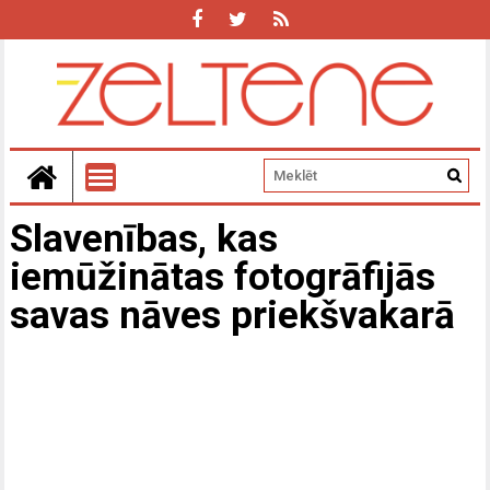
Slavenības, kas
iemūžinātas fotogrāfijās
savas nāves priekšvakarā