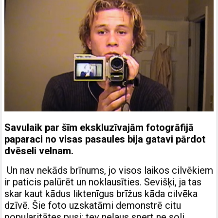
Savulaik par šīm ekskluzīvajām fotogrāfijā
paparaci no visas pasaules bija gatavi pārdot
dvēseli velnam.
Un nav nekāds brīnums, jo visos laikos cilvēkiem
ir paticis palūrēt un noklausīties. Sevišķi, ja tas
skar kaut kādus liktenīgus brīžus kāda cilvēka
dzīvē. Šie foto uzskatāmi demonstrē citu
popularitātes pusi: tev neļaus spert ne soli,