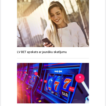
LV BET apskats ar jaunāku skatījumu