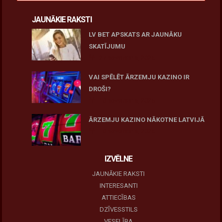
JAUNĀKIE RAKSTI
LV BET APSKATS AR JAUNĀKU
SKATĪJUMU
27 novembris, 2025
VAI SPĒLĒT ĀRZEMJU KAZINO IR
DROŠI?
10 novembris, 2025
ĀRZEMJU KAZINO NĀKOTNE LATVIJĀ
10 novembris, 2025
IZVĒLNE
JAUNĀKIE RAKSTI
INTERESANTI
ATTIECĪBAS
DZĪVESSTILS
VESELĪBA