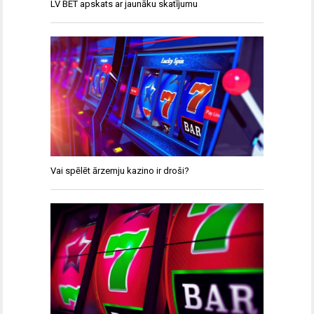
LV BET apskats ar jaunāku skatījumu
Vai spēlēt ārzemju kazino ir droši?