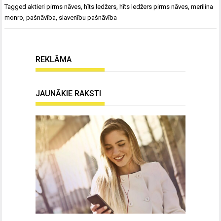
Tagged
aktieri pirms nāves
,
hīts ledžers
,
hīts ledžers pirms nāves
,
merilina
monro
,
pašnāvība
,
slavenību pašnāvība
REKLĀMA
JAUNĀKIE RAKSTI