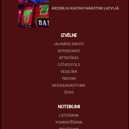
ĀRZEMJU KAZINO NĀKOTNE LATVIJĀ
10 novembris, 2025
IZVĒLNE
JAUNĀKIE RAKSTI
INTERESANTI
ATTIECĪBAS
DZĪVESSTILS
VESELĪBA
PADOMI
MODE&SKAISTUMS
ŠOKS
NOTEIKUMI
LIETOŠANA
KOMENTĒŠANA