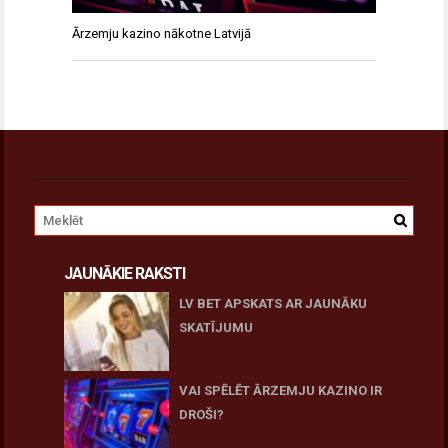
Ārzemju kazino nākotne Latvijā
JAUNĀKIE RAKSTI
LV BET APSKATS AR JAUNĀKU
SKATĪJUMU
27 novembris, 2025
VAI SPĒLĒT ĀRZEMJU KAZINO IR
DROŠI?
10 novembris, 2025