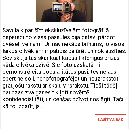
Savulaik par šīm ekskluzīvajām fotogrāfijā
paparaci no visas pasaules bija gatavi pārdot
dvēseli velnam. Un nav nekāds brīnums, jo visos
laikos cilvēkiem ir paticis palūrēt un noklausīties.
Sevišķi, ja tas skar kaut kādus liktenīgus brīžus
kāda cilvēka dzīvē. Šie foto uzskatāmi
demonstrē citu popularitātes pusi: tev neļaus
spert ne soli, nenofotografējot un neuzrakstot
graujošu rakstu ar skaļu virsrakstu. Tieši tādēļ
daudzas zvaigznes tik ļoti novērtē
konfidencialitāti, un cenšas dzīvot noslēgti. Taču
kā to izdarīt, ja…
LASĪT VAIRĀK