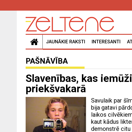
JAUNĀKIE RAKSTI
INTERESANTI
A
PAŠNĀVĪBA
Slavenības, kas iemūži
priekšvakarā
Savulaik par šī
bija gatavi pār
laikos cilvēkiem 
kaut kādus likt
demonstrē citu p