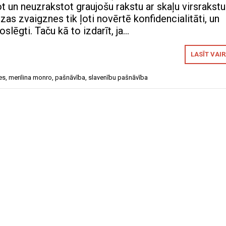
 un neuzrakstot graujošu rakstu ar skaļu virsrakstu
zas zvaigznes tik ļoti novērtē konfidencialitāti, un
slēgti. Taču kā to izdarīt, ja…
LASĪT VAI
es
,
merilina monro
,
pašnāvība
,
slavenību pašnāvība