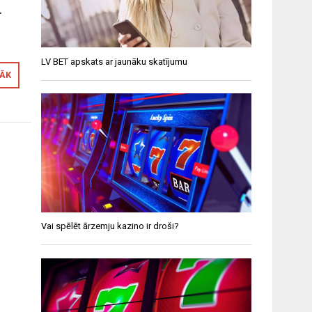
.
LV BET apskats ar jaunāku skatījumu
RĀK
Vai spēlēt ārzemju kazino ir droši?