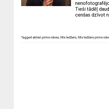
nenofotografējot
Tieši tādēļ daud
cenšas dzīvot no
Tagged
aktieri pirms nāves
,
hīts ledžers
,
hīts ledžers pirms nāv