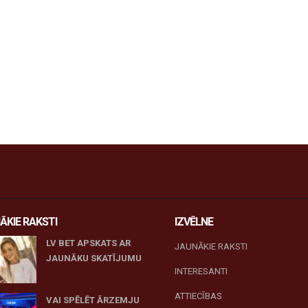
ĀKIE RAKSTI
IZVĒLNE
LV BET APSKATS AR
JAUNĀKIE RAKSTI
JAUNĀKU SKATĪJUMU
INTERESANTI
27 novembris, 2025
ATTIECĪBAS
VAI SPĒLĒT ĀRZEMJU