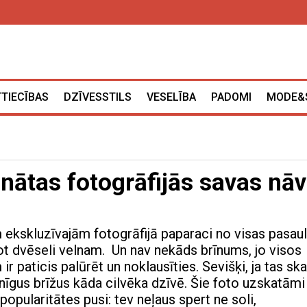
TTIECĪBAS
DZĪVESSTILS
VESELĪBA
PADOMI
MODE&
nātas fotogrāfijās savas nā
m ekskluzīvajām fotogrāfijā paparaci no visas pasau
dot dvēseli velnam. Un nav nekāds brīnums, jo visos
ir paticis palūrēt un noklausīties. Sevišķi, ja tas ska
enīgus brīžus kāda cilvēka dzīvē. Šie foto uzskatāmi
opularitātes pusi: tev neļaus spert ne soli,