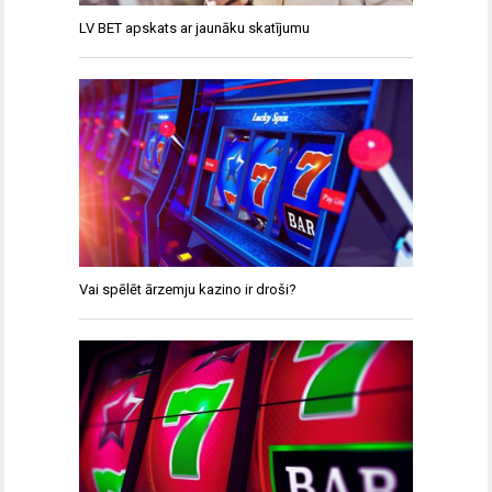
LV BET apskats ar jaunāku skatījumu
Vai spēlēt ārzemju kazino ir droši?