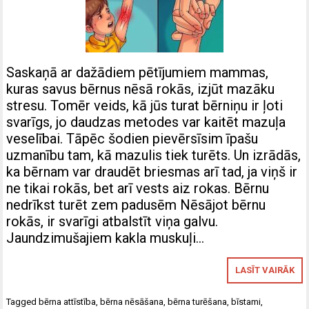
Saskaņā ar dažādiem pētījumiem mammas,
kuras savus bērnus nēsā rokās, izjūt mazāku
stresu. Tomēr veids, kā jūs turat bērniņu ir ļoti
svarīgs, jo daudzas metodes var kaitēt mazuļa
veselībai. Tāpēc šodien pievērsīsim īpašu
uzmanību tam, kā mazulis tiek turēts. Un izrādās,
ka bērnam var draudēt briesmas arī tad, ja viņš ir
ne tikai rokās, bet arī vests aiz rokas. Bērnu
nedrīkst turēt zem padusēm Nēsājot bērnu
rokās, ir svarīgi atbalstīt viņa galvu.
Jaundzimušajiem kakla muskuļi…
LASĪT VAIRĀK
Tagged
bērna attīstība
,
bērna nēsāšana
,
bērna turēšana
,
bīstami
,