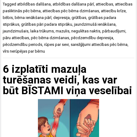
Tagged
atbildības dalīšana
,
atbildības dalīšana pārī
,
attiecības
,
attiecības
pasliktinās pēc bērna
,
attiecības pēc bērna dzimšanas
,
attiecību krīze
,
bēbis
,
bērna ienākšana pārī
,
depresija
,
grūtības
,
grūtības padara
stiprākus
,
grūtības pāri padara stiprāku
,
jaundzimušā ienākšana
,
jaundzimušais
,
laika trūkums
,
mazulis
,
negulētas naktis
,
pārbaudījumi
,
pāru attiecības
,
pēc bērna dzimšanas
,
pēcdzemdību depresija
,
pēcdzemdību periods
,
rūpes par sevi
,
sarežģījumi attiecības pēc bērna
,
vīrs nerūpējas par bērnu
6 izplatīti mazuļa
turēšanas veidi, kas var
būt BĪSTAMI viņa veselībai