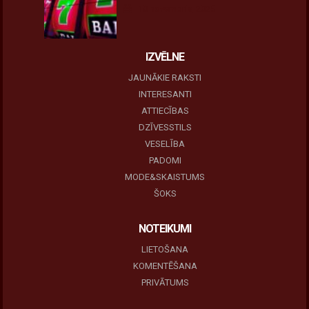
10 novembris, 2025
IZVĒLNE
JAUNĀKIE RAKSTI
INTERESANTI
ATTIECĪBAS
DZĪVESSTILS
VESELĪBA
PADOMI
MODE&SKAISTUMS
ŠOKS
NOTEIKUMI
LIETOŠANA
KOMENTĒŠANA
PRIVĀTUMS