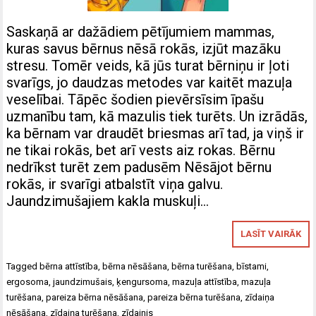
Saskaņā ar dažādiem pētījumiem mammas,
kuras savus bērnus nēsā rokās, izjūt mazāku
stresu. Tomēr veids, kā jūs turat bērniņu ir ļoti
svarīgs, jo daudzas metodes var kaitēt mazuļa
veselībai. Tāpēc šodien pievērsīsim īpašu
uzmanību tam, kā mazulis tiek turēts. Un izrādās,
ka bērnam var draudēt briesmas arī tad, ja viņš ir
ne tikai rokās, bet arī vests aiz rokas. Bērnu
nedrīkst turēt zem padusēm Nēsājot bērnu
rokās, ir svarīgi atbalstīt viņa galvu.
Jaundzimušajiem kakla muskuļi…
LASĪT VAIRĀK
Tagged
bērna attīstība
,
bērna nēsāšana
,
bērna turēšana
,
bīstami
,
ergosoma
,
jaundzimušais
,
ķengursoma
,
mazuļa attīstība
,
mazuļa
turēšana
,
pareiza bērna nēsāšana
,
pareiza bērna turēšana
,
zīdaiņa
nēsāšana
,
zīdaiņa turēšana
,
zīdainis