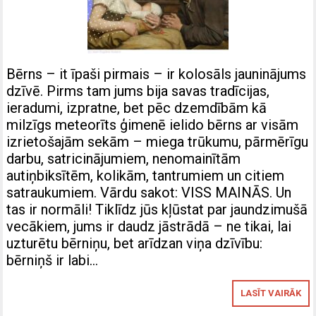
Bērns – it īpaši pirmais – ir kolosāls jauninājums
dzīvē. Pirms tam jums bija savas tradīcijas,
ieradumi, izpratne, bet pēc dzemdībām kā
milzīgs meteorīts ģimenē ielido bērns ar visām
izrietošajām sekām – miega trūkumu, pārmērīgu
darbu, satricinājumiem, nenomainītām
autiņbiksītēm, kolikām, tantrumiem un citiem
satraukumiem. Vārdu sakot: VISS MAINĀS. Un
tas ir normāli! Tiklīdz jūs kļūstat par jaundzimušā
vecākiem, jums ir daudz jāstrādā – ne tikai, lai
uzturētu bērniņu, bet arīdzan viņa dzīvību:
bērniņš ir labi…
LASĪT VAIRĀK