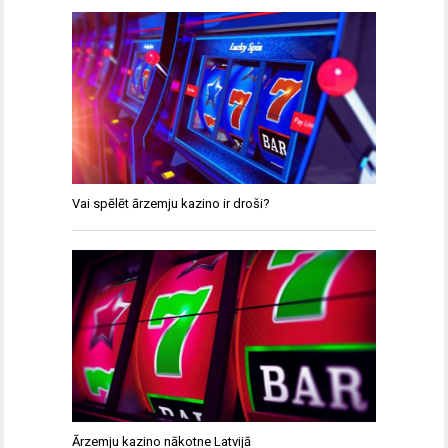
Vai spēlēt ārzemju kazino ir droši?
Ārzemju kazino nākotne Latvijā