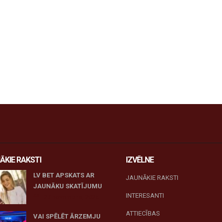
ĀKIE RAKSTI
IZVĒLNE
LV BET APSKATS AR
JAUNĀKIE RAKSTI
JAUNĀKU SKATĪJUMU
INTERESANTI
27 novembris, 2025
ATTIECĪBAS
VAI SPĒLĒT ĀRZEMJU