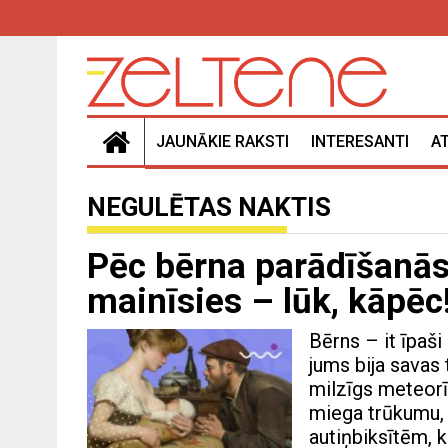
JAUNĀKIE RAKSTI
INTERESANTI
A
NEGULĒTAS NAKTIS
Pēc bērna parādīšanās 
mainīsies – lūk, kāpēc
Bērns – it īpaši
jums bija savas
milzīgs meteorī
miega trūkumu,
autiņbiksītēm, 