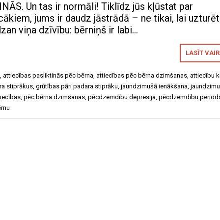
ĀS. Un tas ir normāli! Tiklīdz jūs kļūstat par
kiem, jums ir daudz jāstrādā – ne tikai, lai uzturē
dzan viņa dzīvību: bērniņš ir labi…
LASĪT VAI
,
attiecības pasliktinās pēc bērna
,
attiecības pēc bērna dzimšanas
,
attiecību k
ra stiprākus
,
grūtības pāri padara stiprāku
,
jaundzimušā ienākšana
,
jaundzimu
tiecības
,
pēc bērna dzimšanas
,
pēcdzemdību depresija
,
pēcdzemdību period
ērnu