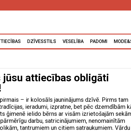
TTIECĪBAS
DZĪVESSTILS
VESELĪBA
PADOMI
MODE&
jūsu attiecības obligāti
!
 pirmais – ir kolosāls jauninājums dzīvē. Pirms tam
 tradīcijas, ieradumi, izpratne, bet pēc dzemdībām k
ts ģimenē ielido bērns ar visām izrietošajām sekā
 pārmērīgu darbu, satricinājumiem, nenomainītām
kolikām, tantrumiem un citiem satraukumiem. Vārdu