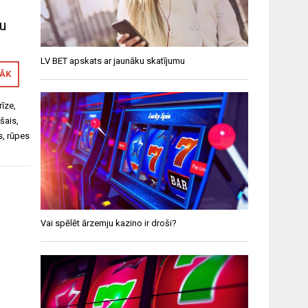
tu
LV BET apskats ar jaunāku skatījumu
RĀK
rīze
,
šais
,
s
,
rūpes
Vai spēlēt ārzemju kazino ir droši?