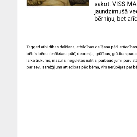
sakot: VISS MAIN
jaundzimušā vecā
bērniņu, bet arī
Tagged
atbildības dalīšana
,
atbildības dalīšana pārī
,
attiecības
bēbis
,
bērna ienākšana pārī
,
depresija
,
grūtības
,
grūtības pada
laika trūkums
,
mazulis
,
negulētas naktis
,
pārbaudījumi
,
pāru at
par sevi
,
sarežģījumi attiecības pēc bērna
,
vīrs nerūpējas par b